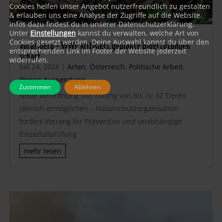
Cookies helfen unser Angebot nutzerfreundlich zu gestalten
& erlauben uns eine Analyse der Zugriffe auf die Website.
Infos dazu findest du in unserer Datenschutzerklärung.
Unter
Einstellungen
kannst du verwalten, welche Art von
Vorarlberg – WWF kritisiert geplante Bibertötungen
Cookies gesetzt werden. Deine Auswahl kannst du über den
entsprechenden Link im Footer der Website jederzeit
scharf
widerrufen.
Juli 24, 2026
|
Arten
,
Österreich
,
Politische Arbeit
,
Presse-Aussendung
Zustimmen
Ablehnen
Neue Verordnung soll Tötung von bis zu 32 Tieren
jährlich ermöglichen – Naturschutzorganisation
fordert Vorrang für Prävention und unabhängige
Einzelfallprüfung
mehr lesen