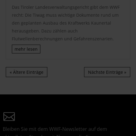
Das Tiroler Landesverwaltungsgericht gibt dem WWF
recht: Die Tiwag muss wichtige Dokumente rund um
den geplanten Ausbau des Kraftwerks Kaunertal
herausgeben. Dazu zählen auch
Flutwellenberechnungen und Gefahrenszenarien.
mehr lesen
« Ältere Einträge
Nächste Einträge »
Bleiben Sie mit dem WWF-Newsletter auf dem