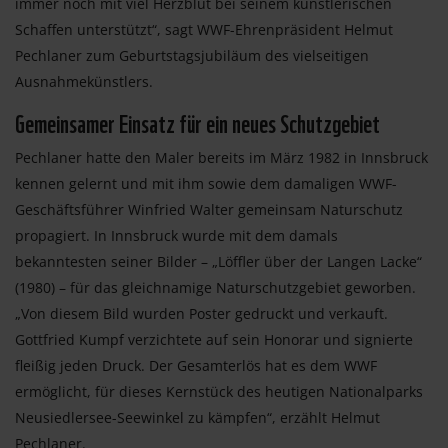
immer noch mit viel Herzblut bei seinem künstlerischen
Schaffen unterstützt“, sagt WWF-Ehrenpräsident Helmut
Pechlaner zum Geburtstagsjubiläum des vielseitigen
Ausnahmekünstlers.
Gemeinsamer Einsatz für ein neues Schutzgebiet
Pechlaner hatte den Maler bereits im März 1982 in Innsbruck
kennen gelernt und mit ihm sowie dem damaligen WWF-
Geschäftsführer Winfried Walter gemeinsam Naturschutz
propagiert. In Innsbruck wurde mit dem damals
bekanntesten seiner Bilder – „Löffler über der Langen Lacke“
(1980) – für das gleichnamige Naturschutzgebiet geworben.
„Von diesem Bild wurden Poster gedruckt und verkauft.
Gottfried Kumpf verzichtete auf sein Honorar und signierte
fleißig jeden Druck. Der Gesamterlös hat es dem WWF
ermöglicht, für dieses Kernstück des heutigen Nationalparks
Neusiedlersee-Seewinkel zu kämpfen“, erzählt Helmut
Pechlaner.