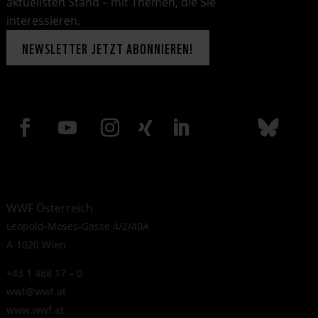
aktuellsten Stand – mit Themen, die Sie
interessieren.
NEWSLETTER JETZT ABONNIEREN!
WWF Österreich
Leopold-Moses-Gasse 4/2/40A
A-1020 Wien
+43 1 488 17 – 0
wwf@wwf.at
www.wwf.at