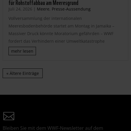
für Rohstoffabbau am Meeresgrund
Juli 24, 2026
|
Meere
,
Presse-Aussendung
Vollversammlung der internationalen
Meeresbodenbehörde startet am Montag in Jamaika –
Massiver Druck könnte Moratorium gefährden – WWF
fordert das Verhindern einer Umweltkatastrophe
mehr lesen
« Ältere Einträge
Bleiben Sie mit dem WWF-Newsletter auf dem