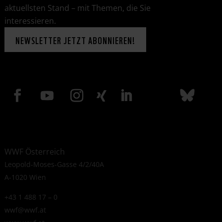
aktuellsten Stand – mit Themen, die Sie
interessieren.
NEWSLETTER JETZT ABONNIEREN!
WWF Österreich
Leopold-Moses-Gasse 4/2/40A
A-1020 Wien
+43 1 488 17 – 0
wwf@wwf.at