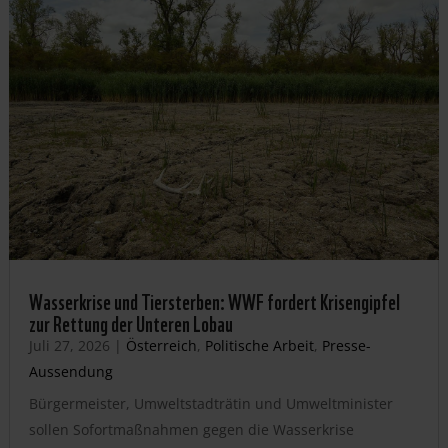
Wasserkrise und Tiersterben: WWF fordert Krisengipfel
zur Rettung der Unteren Lobau
Juli 27, 2026
|
Österreich
,
Politische Arbeit
,
Presse-
Aussendung
Bürgermeister, Umweltstadträtin und Umweltminister
sollen Sofortmaßnahmen gegen die Wasserkrise