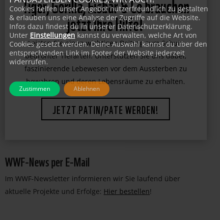
Cookies helfen unser Angebot nutzerfreundlich zu gestalten
Tiger, Gorilla, Eisbär & Co brauchen
& erlauben uns eine Analyse der Zugriffe auf die Website.
Infos dazu findest du in unserer Datenschutzerklärung.
jetzt Ihre Hilfe!
Unter
Einstellungen
kannst du verwalten, welche Art von
Cookies gesetzt werden. Deine Auswahl kannst du über den
entsprechenden Link im Footer der Website jederzeit
Leisten Sie einen wichtigen Beitrag zum Schutz
widerrufen.
bedrohter Tierarten. Unterstützen Sie uns dabei,
faszinierende Lebewesen vor dem Aussterben zu
Zustimmen
Ablehnen
bewahren und deren Lebensräume zu erhalten.
JETZT PATIN/PATE WERDEN!
WWF-News per E-Mail
Im WWF-Newsletter informieren wir Sie laufend über
aktuelle Projekte und Erfolge:
Hier bestellen
!