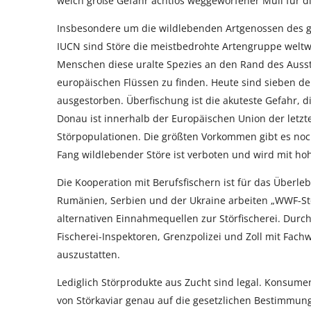
welch große Gefahr achtlos weggeworfener Müll für die 
Insbesondere um die wildlebenden Artgenossen des ger
IUCN sind Störe die meistbedrohte Artengruppe weltwe
Menschen diese uralte Spezies an den Rand des Ausste
europäischen Flüssen zu finden. Heute sind sieben der
ausgestorben. Überfischung ist die akuteste Gefahr, d
Donau ist innerhalb der Europäischen Union der letzte
Störpopulationen. Die größten Vorkommen gibt es no
Fang wildlebender Störe ist verboten und wird mit ho
Die Kooperation mit Berufsfischern ist für das Überl
Rumänien, Serbien und der Ukraine arbeiten „WWF-St
alternativen Einnahmequellen zur Störfischerei. Durc
Fischerei-Inspektoren, Grenzpolizei und Zoll mit Fac
auszustatten.
Lediglich Störprodukte aus Zucht sind legal. Konsu
von Störkaviar genau auf die gesetzlichen Bestimmun