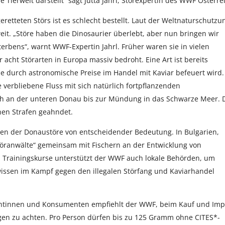
Tierwelt darstellt“ sagt Jutta Jahrl, Störexpertin des WWF Österre
etteten Störs ist es schlecht bestellt. Laut der Weltnaturschutzu
it. „Störe haben die Dinosaurier überlebt, aber nun bringen wir
rbens“, warnt WWF-Expertin Jahrl. Früher waren sie in vielen
 acht Störarten in Europa massiv bedroht. Eine Art ist bereits
ie durch astronomische Preise im Handel mit Kaviar befeuert wird.
 verbliebene Fluss mit sich natürlich fortpflanzenden
ch an der unteren Donau bis zur Mündung in das Schwarze Meer. 
hen Strafen geahndet.
eben der Donaustöre von entscheidender Bedeutung. In Bulgarien,
öranwälte“ gemeinsam mit Fischern an der Entwicklung von
h Trainingskurse unterstützt der WWF auch lokale Behörden, um
hwissen im Kampf gegen den illegalen Störfang und Kaviarhandel
mentinnen und Konsumenten empfiehlt der WWF, beim Kauf und Imp
gen zu achten. Pro Person dürfen bis zu 125 Gramm ohne CITES*-