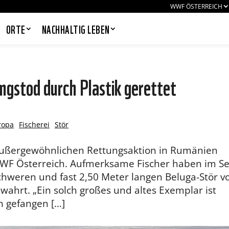
WWF ÖSTERREICH
ORTE
NACHHALTIG LEBEN
ngstod durch Plastik gerettet
PANDAS LIEBEN COOKIES, WIR
AUCH!
ropa
Fischerei
Stör
Cookies helfen unser Angebot
nutzerfreundlich zu gestalten & erlauben
 außergewöhnlichen Rettungsaktion in Rumänien
uns eine Analyse der Zugriffe auf die
Website. Infos dazu findest du in unserer
WWF Österreich. Aufmerksame Fischer haben im S
Datenschutzerklärung. Unter
 schweren und fast 2,50 Meter langen Beluga-Stör v
Einstellungen
kannst du verwalten,
welche Art von Cookies gesetzt werden.
wahrt. „Ein solch großes und altes Exemplar ist
Deine Auswahl kannst du über den
hn gefangen […]
entsprechenden Link im Footer der
Website jederzeit widerrufen.