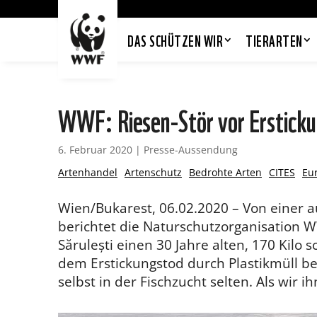
DAS SCHÜTZEN WIR
TIERARTEN
WWF: Riesen-Stör vor Ersticku
6. Februar 2020
|
Presse-Aussendung
Artenhandel
Artenschutz
Bedrohte Arten
CITES
Eu
Wien/Bukarest, 06.02.2020 – Von einer
berichtet die Naturschutzorganisation 
Sărulești einen 30 Jahre alten, 170 Kilo
dem Erstickungstod durch Plastikmüll be
selbst in der Fischzucht selten. Als wir i