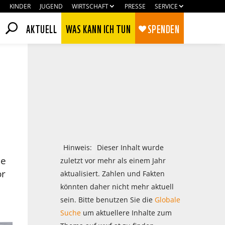
KINDER
JUGEND
WIRTSCHAFT
PRESSE
SERVICE
AKTUELL
WAS KANN ICH TUN
SPENDEN
Hinweis:
Dieser Inhalt wurde
ee
zuletzt vor mehr als einem Jahr
or
aktualisiert. Zahlen und Fakten
könnten daher nicht mehr aktuell
Zustimmen
Ablehnen
sein. Bitte benutzen Sie die
Globale
Suche
um aktuellere Inhalte zum