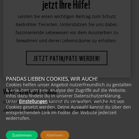
jetzt Ihre Hilfe!
Leisten Sie einen wichtigen Beitrag zum Schutz
bedrohter Tierarten. Unterstützen Sie uns dabei,
faszinierende Lebewesen vor dem Aussterben zu
bewahren und deren Lebensräume zu erhalten.
JETZT PATIN/PATE WERDEN!
PANDAS LIEBEN COOKIES, WIR AUCH!
Cookies helfen unser Angebot nutzerfreundlich zu gestalten
WWF-News per E-Mail
& erlauben uns eine Analyse der Zugriffe auf die Website.
Infos dazu findest du in unserer Datenschutzerklärung.
Unter
Einstellungen
kannst du verwalten, welche Art von
Im WWF-Newsletter informieren wir Sie laufend über
Cookies gesetzt werden. Deine Auswahl kannst du über den
aktuelle Projekte und Erfolge:
Hier bestellen
!
entsprechenden Link im Footer der Website jederzeit
widerrufen.
Zustimmen
Ablehnen