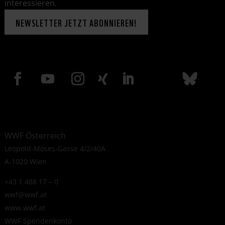
interessieren.
NEWSLETTER JETZT ABONNIEREN!
WWF Österreich
Leopold-Moses-Gasse 4/2/40A
A-1020 Wien
+43 1 488 17 – 0
wwf@wwf.at
www.wwf.at
WWF Spendenkonto