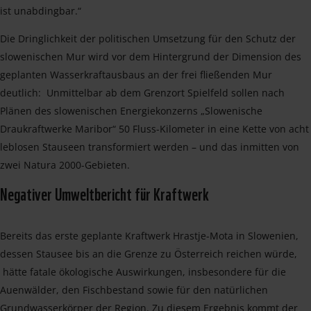
ist unabdingbar.“
Die Dringlichkeit der politischen Umsetzung für den Schutz der
slowenischen Mur wird vor dem Hintergrund der Dimension des
geplanten Wasserkraftausbaus an der frei fließenden Mur
deutlich: Unmittelbar ab dem Grenzort Spielfeld sollen nach
Plänen des slowenischen Energiekonzerns „Slowenische
Draukraftwerke Maribor“ 50 Fluss-Kilometer in eine Kette von acht
leblosen Stauseen transformiert werden – und das inmitten von
zwei Natura 2000-Gebieten.
Negativer Umweltbericht für Kraftwerk
Bereits das erste geplante Kraftwerk Hrastje-Mota in Slowenien,
dessen Stausee bis an die Grenze zu Österreich reichen würde,
hätte fatale ökologische Auswirkungen, insbesondere für die
Auenwälder, den Fischbestand sowie für den natürlichen
Grundwasserkörper der Region. Zu diesem Ergebnis kommt der