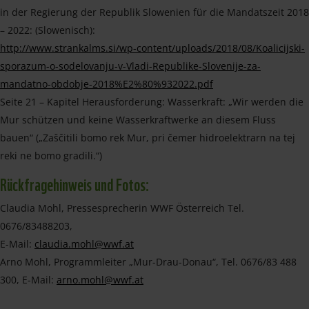
in der Regierung der Republik Slowenien für die Mandatszeit 2018
– 2022: (Slowenisch):
http://www.strankalms.si/wp-content/uploads/2018/08/Koalicijski-
sporazum-o-sodelovanju-v-Vladi-Republike-Slovenije-za-
mandatno-obdobje-2018%E2%80%932022.pdf
Seite 21 – Kapitel Herausforderung: Wasserkraft: „Wir werden die
Mur schützen und keine Wasserkraftwerke an diesem Fluss
bauen“ („Zaščitili bomo rek Mur, pri čemer hidroelektrarn na tej
reki ne bomo gradili.“)
Rückfragehinweis und Fotos:
Claudia Mohl, Pressesprecherin WWF Österreich Tel.
0676/83488203,
E-Mail:
claudia.mohl@wwf.at
Arno Mohl, Programmleiter „Mur-Drau-Donau“, Tel. 0676/83 488
300, E-Mail:
arno.mohl@wwf.at