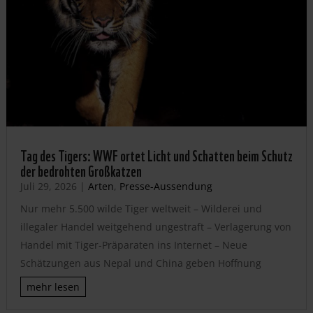
Tag des Tigers: WWF ortet Licht und Schatten beim Schutz
der bedrohten Großkatzen
Juli 29, 2026
|
Arten
,
Presse-Aussendung
Nur mehr 5.500 wilde Tiger weltweit – Wilderei und
illegaler Handel weitgehend ungestraft – Verlagerung von
Handel mit Tiger-Präparaten ins Internet – Neue
Schätzungen aus Nepal und China geben Hoffnung
mehr lesen