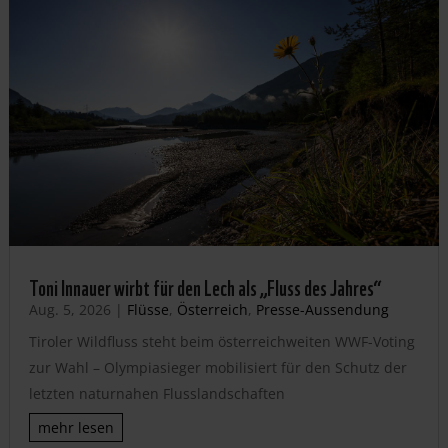
Toni Innauer wirbt für den Lech als „Fluss des Jahres“
Aug. 5, 2026
|
Flüsse
,
Österreich
,
Presse-Aussendung
Tiroler Wildfluss steht beim österreichweiten WWF-Voting
zur Wahl – Olympiasieger mobilisiert für den Schutz der
letzten naturnahen Flusslandschaften
mehr lesen