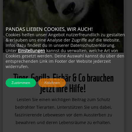
PANDAS LIEBEN COOKIES, WIR AUCH!
Cookies helfen unser Angebot nutzerfreundlich zu gestalten
& erlauben uns eine Analyse der Zugriffe auf die Website.
Infos dazu findest du in unserer Datenschutzerklärung.
Unter
Einstellungen
kannst du verwalten, welche Art von
Cookies gesetzt werden. Deine Auswahl kannst du über den
entsprechenden Link im Footer der Website jederzeit
widerrufen.
Tiger, Gorilla, Eisbär & Co brauchen
Zustimmen
Ablehnen
jetzt Ihre Hilfe!
Leisten Sie einen wichtigen Beitrag zum Schutz
bedrohter Tierarten. Unterstützen Sie uns dabei,
faszinierende Lebewesen vor dem Aussterben zu
bewahren und deren Lebensräume zu erhalten.