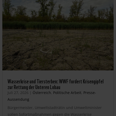
Wasserkrise und Tiersterben: WWF fordert Krisengipfel
zur Rettung der Unteren Lobau
Juli 27, 2026
|
Österreich
,
Politische Arbeit
,
Presse-
Aussendung
Bürgermeister, Umweltstadträtin und Umweltminister
sollen Sofortmaßnahmen gegen die Wasserkrise