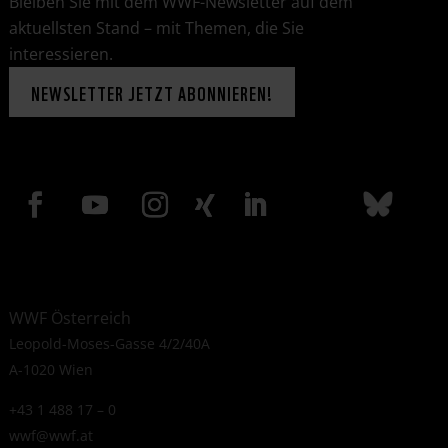
Bleiben Sie mit dem WWF-Newsletter auf dem
aktuellsten Stand – mit Themen, die Sie
interessieren.
NEWSLETTER JETZT ABONNIEREN!
WWF Österreich
Leopold-Moses-Gasse 4/2/40A
A-1020 Wien
+43 1 488 17 – 0
wwf@wwf.at