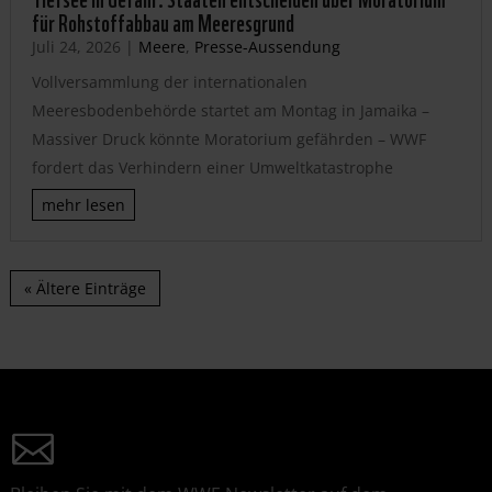
für Rohstoffabbau am Meeresgrund
Juli 24, 2026
|
Meere
,
Presse-Aussendung
Vollversammlung der internationalen
Meeresbodenbehörde startet am Montag in Jamaika –
Massiver Druck könnte Moratorium gefährden – WWF
fordert das Verhindern einer Umweltkatastrophe
mehr lesen
« Ältere Einträge