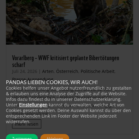
Vorarlberg – WWF kritisiert geplante Bibertötungen
scharf
Juli 24, 2026
|
Arten
,
Österreich
,
Politische Arbeit
,
Presse-Aussendung
PANDAS LIEBEN COOKIES, WIR AUCH!
Cookies helfen unser Angebot nutzerfreundlich zu gestalten
Neue Verordnung soll Tötung von bis zu 32 Tieren
& erlauben uns eine Analyse der Zugriffe auf die Website.
jährlich ermöglichen – Naturschutzorganisation
Infos dazu findest du in unserer Datenschutzerklärung.
Unter
Einstellungen
kannst du verwalten, welche Art von
fordert Vorrang für Prävention und unabhängige
Cookies gesetzt werden. Deine Auswahl kannst du über den
Einzelfallprüfung
entsprechenden Link im Footer der Website jederzeit
widerrufen.
mehr lesen
Zustimmen
Ablehnen