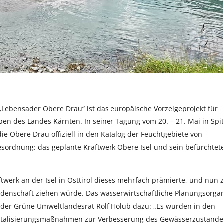
 „Lebensader Obere Drau“ ist das europäische Vorzeigeprojekt für
en des Landes Kärnten. In seiner Tagung vom 20. – 21. Mai in Spit
e Obere Drau offiziell in den Katalog der Feuchtgebiete von
ordnung: das geplante Kraftwerk Obere Isel und sein befürchtet
ftwerk an der Isel in Osttirol dieses mehrfach prämierte, und nun
idenschaft ziehen würde. Das wasserwirtschaftliche Planungsorga
; der Grüne Umweltlandesrat Rolf Holub dazu: „Es wurden in den
Revitalisierungsmaßnahmen zur Verbesserung des Gewässerzustande