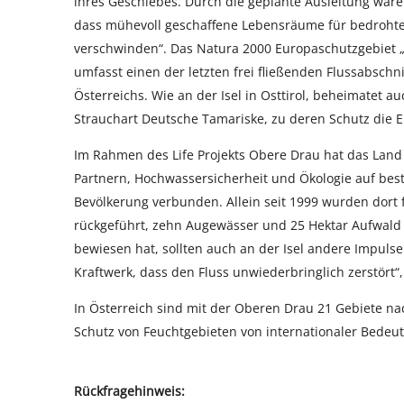
ihres Geschiebes. Durch die geplante Ausleitung wär
dass mühevoll geschaffene Lebensräume für bedrohte 
verschwinden“. Das Natura 2000 Europaschutzgebiet „
umfasst einen der letzten frei fließenden Flussabsch
Österreichs. Wie an der Isel in Osttirol, beheimatet 
Strauchart Deutsche Tamariske, zu deren Schutz die E
Im Rahmen des Life Projekts Obere Drau hat das Lan
Partnern, Hochwassersicherheit und Ökologie auf bes
Bevölkerung verbunden. Allein seit 1999 wurden dort
rückgeführt, zehn Augewässer und 25 Hektar Aufwald 
bewiesen hat, sollten auch an der Isel andere Impulse
Kraftwerk, dass den Fluss unwiederbringlich zerstört
In Österreich sind mit der Oberen Drau 21 Gebiete 
Schutz von Feuchtgebieten von internationaler Bedeu
Rückfragehinweis: