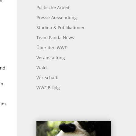
n,
Politische Arbeit
Presse-Aussendung
Studien & Publikationen
Team Panda News
Über den WWF
Veranstaltung
Wald
and
Wirtschaft
in
WWF-Erfolg
zum