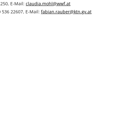
 250, E-Mail:
claudia.mohl@wwf.at
0 536 22607, E-Mail:
fabian.rauber@ktn.gv.at