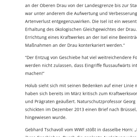
an der Oberen Drau von der Landesgrenze bis zur Sta
war unter anderem die Aufwertung und Verbesserun
Artenverlust entgegenzuwirken. Die Isel ist ein wesen
Erhaltung des ökologischen Gleichgewichtes der Drau.
Errichtung eines Kraftwerkes an der Isel eine Beeintr
Maßnahmen an der Drau konterkariert werden.“
“Der Entzug von Geschiebe hat viel weitreichendere F
werden nicht zulassen, dass Eingriffe flussaufwärts 
machen!“
Holub sieht sich mit seinen Bedenken auf einer Linie
haben sich bereits im März kritisch zum Kraftwerksvo
und Prägraten geäußert. Naturschutzprofessor Georg 
schickten im Dezember 2013 einen Brief nach Brüssel,
hingewiesen wurde.
Gebhard Tschavoll vom WWF stößt in dasselbe Horn: „Der