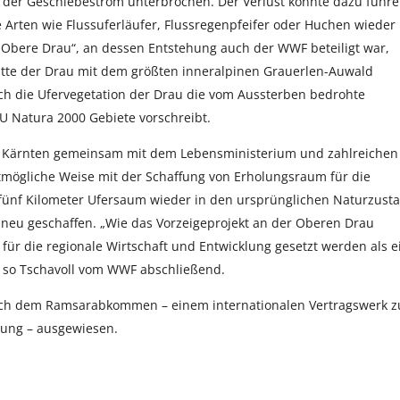
e der Geschiebestrom unterbrochen. Der Verlust könnte dazu führe
Arten wie Flussuferläufer, Flussregenpfeifer oder Huchen wieder
Obere Drau“, an dessen Entstehung auch der WWF beteiligt war,
nitte der Drau mit dem größten inneralpinen Grauerlen-Auwald
auch die Ufervegetation der Drau die vom Aussterben bedrohte
U Natura 2000 Gebiete vorschreibt.
d Kärnten gemeinsam mit dem Lebensministerium und zahlreichen
tmögliche Weise mit der Schaffung von Erholungsraum für die
 fünf Kilometer Ufersaum wieder in den ursprünglichen Naturzust
neu geschaffen. „Wie das Vorzeigeprojekt an der Oberen Drau
 für die regionale Wirtschaft und Entwicklung gesetzt werden als e
“, so Tschavoll vom WWF abschließend.
nach dem Ramsarabkommen – einem internationalen Vertragswerk 
tung – ausgewiesen.