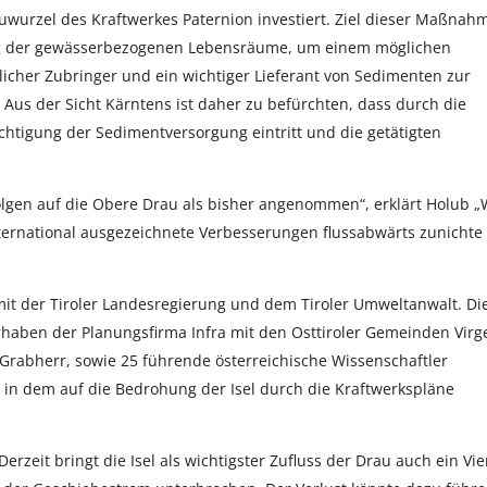
uwurzel des Kraftwerkes Paternion investiert. Ziel dieser Maßnah
g der gewässerbezogenen Lebensräume, um einem möglichen
tlicher Zubringer und ein wichtiger Lieferant von Sedimenten zur
 Aus der Sicht Kärntens ist daher zu befürchten, dass durch die
ächtigung der Sedimentversorgung eintritt und die getätigten
olgen auf die Obere Drau als bisher angenommen“, erklärt Holub „
international ausgezeichnete Verbesserungen flussabwärts zunichte
 mit der Tiroler Landesregierung und dem Tiroler Umweltanwalt. Di
rhaben der Planungsfirma Infra mit den Osttiroler Gemeinden Virg
Grabherr, sowie 25 führende österreichische Wissenschaftler
 in dem auf die Bedrohung der Isel durch die Kraftwerkspläne
zeit bringt die Isel als wichtigster Zufluss der Drau auch ein Vie