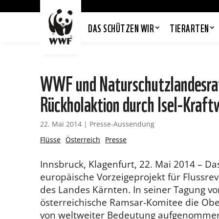
DAS SCHÜTZEN WIR
TIERARTEN
WWF und Naturschutzlandesrat
Rückholaktion durch Isel-Kraft
22. Mai 2014
|
Presse-Aussendung
Flüsse
Österreich
Presse
Innsbruck, Klagenfurt, 22. Mai 2014 – Da
europäische Vorzeigeprojekt für Flussre
des Landes Kärnten. In seiner Tagung vom
österreichische Ramsar-Komitee die Ober
von weltweiter Bedeutung aufgenommen