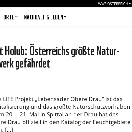
WWF ÖSTERREICH
ORTE
NACHHALTIG LEBEN
 Holub: Österreichs größte Natur-
werk gefährdet
PANDAS LIEBEN COOKIES, WIR
AUCH!
Cookies helfen unser Angebot
nutzerfreundlich zu gestalten & erlauben
uns eine Analyse der Zugriffe auf die
Website. Infos dazu findest du in unserer
Datenschutzerklärung. Unter
s LIFE Projekt „Lebensader Obere Drau“ ist das
Einstellungen
kannst du verwalten,
vitalisierung und das größte Naturschutzvorhaben
welche Art von Cookies gesetzt werden.
Deine Auswahl kannst du über den
 20. – 21. Mai in Spittal an der Drau hat das
entsprechenden Link im Footer der
e Drau offiziell in den Katalog der Feuchtgebiete
Website jederzeit widerrufen.
. […]