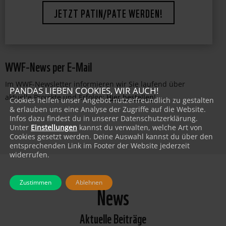
JETZT PATIN/PATE WERDEN!
WWF-News per E-Mail
Im WWF-Newsletter informieren wir Sie laufend über
PANDAS LIEBEN COOKIES, WIR AUCH!
aktuelle Projekte und Erfolge:
Hier bestellen
!
Cookies helfen unser Angebot nutzerfreundlich zu gestalten
& erlauben uns eine Analyse der Zugriffe auf die Website.
Infos dazu findest du in unserer Datenschutzerklärung.
Unter
Einstellungen
kannst du verwalten, welche Art von
Cookies gesetzt werden. Deine Auswahl kannst du über den
entsprechenden Link im Footer der Website jederzeit
widerrufen.
Zustimmen
Ablehnen
News
Aktuelle Beiträge