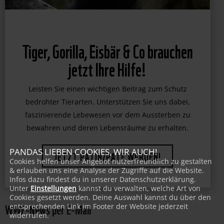
Tiger, Gorilla, Eisbär & Co brauchen
jetzt Ihre Hilfe!
Leisten Sie einen wichtigen Beitrag zum Schutz
bedrohter Tierarten. Unterstützen Sie uns dabei,
faszinierende Lebewesen vor dem Aussterben zu
bewahren und deren Lebensräume zu erhalten.
PANDAS LIEBEN COOKIES, WIR AUCH!
Cookies helfen unser Angebot nutzerfreundlich zu gestalten
JETZT PATIN/PATE WERDEN!
& erlauben uns eine Analyse der Zugriffe auf die Website.
Infos dazu findest du in unserer Datenschutzerklärung.
Unter
Einstellungen
kannst du verwalten, welche Art von
Cookies gesetzt werden. Deine Auswahl kannst du über den
WWF-News per E-Mail
entsprechenden Link im Footer der Website jederzeit
widerrufen.