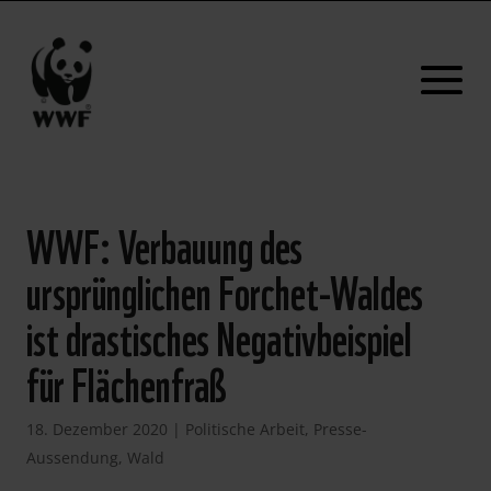
WWF: Verbauung des
ursprünglichen Forchet-Waldes
ist drastisches Negativbeispiel
für Flächenfraß
18. Dezember 2020
|
Politische Arbeit
,
Presse-
Aussendung
,
Wald