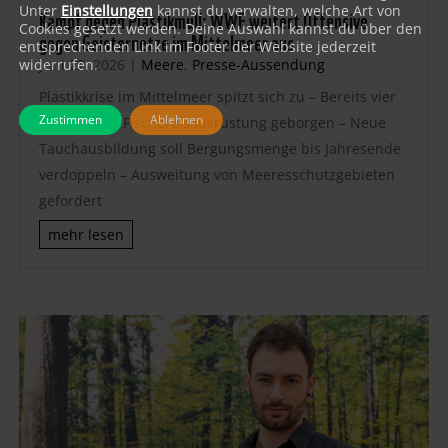
Unter
Einstellungen
kannst du verwalten, welche Art von
Kampf gegen Plastikmüll: WWF weitert Offensive
Cookies gesetzt werden. Deine Auswahl kannst du über den
gegen Geisternetze im Mittelmeer aus
entsprechenden Link im Footer der Website jederzeit
Juni 22, 2026
|
Meere
,
Presse-Aussendung
widerrufen.
Plastikkrise im Mittelmeer spitzt sich zu – Bereits vier
Zustimmen
Ablehnen
Tonnen alte Fischereisausrüstung geborgen – Neue
Tauchausbildung soll Bergungsmenge bis Jahresende
verdoppeln – Ausweitung von Meeresschutzgebieten
gefordert
mehr lesen