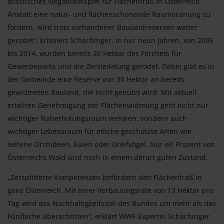
drastisches Negativbeispiel für Flächenfraß in Österreich.
Anstatt eine natur- und flächenschonende Raumordnung zu
fördern, wird trotz vorhandener Baulandreserven weiter
gerodet“, kritisiert Schachinger. In nur neun Jahren, von 2005
bis 2014, wurden bereits 26 Hektar des Forchets für
Gewerbeparks und die Zersiedelung gerodet. Dabei gibt es in
der Gemeinde eine Reserve von 30 Hektar an bereits
gewidmeten Bauland, die nicht genützt wird. Mit aktuell
erteilten Genehmigung der Flächenwidmung geht nicht nur
wichtiger Naherholungsraum verloren, sondern auch
wichtiger Lebensraum für etliche geschützte Arten wie
seltene Orchideen, Eulen oder Greifvögel. Nur elf Prozent von
Österreichs Wald sind noch in einem derart guten Zustand.
„Zersplitterte Kompetenzen befördern den Flächenfraß in
ganz Österreich. Mit einer Verbauungsrate von 13 Hektar pro
Tag wird das Nachhaltigkeitsziel des Bundes um mehr als das
Fünffache überschritten“, erklärt WWF-Expertin Schachinger.