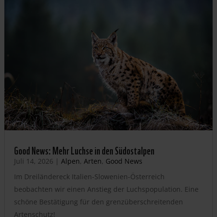
Good News: Mehr Luchse in den Südostalpen
Juli 14, 2026
|
Alpen
,
Arten
,
Good News
Im Dreiländereck Italien-Slowenien-Österreich
beobachten wir einen Anstieg der Luchspopulation. Eine
schöne Bestätigung für den grenzüberschreitenden
Artenschutz!