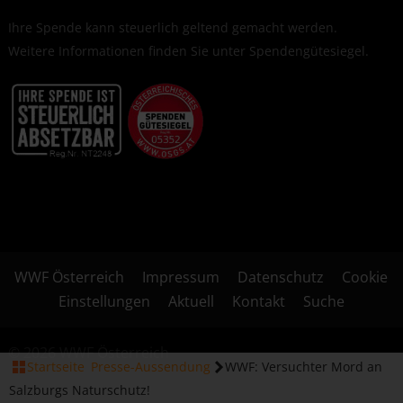
Ihre Spende kann steuerlich geltend gemacht werden.
Weitere Informationen finden Sie unter
Spendengütesiegel
.
WWF Österreich
Impressum
Datenschutz
Cookie
Einstellungen
Aktuell
Kontakt
Suche
© 2026 WWF Österreich
Startseite
Presse-Aussendung
WWF: Versuchter Mord an
Salzburgs Naturschutz!