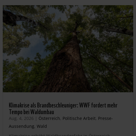
Klimakrise als Brandbeschleuniger: WWF fordert mehr
Tempo bei Waldumbau
Aug. 4, 2026
|
Österreich
,
Politische Arbeit
,
Presse-
Aussendung
,
Wald
Klimakrise erhöht Waldbrandgefahr in Österreich