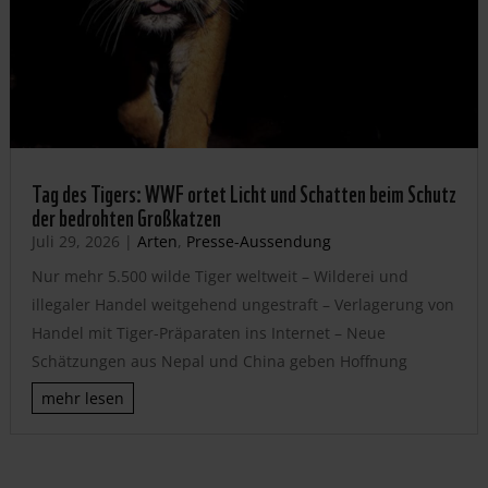
Tag des Tigers: WWF ortet Licht und Schatten beim Schutz
der bedrohten Großkatzen
Juli 29, 2026
|
Arten
,
Presse-Aussendung
Nur mehr 5.500 wilde Tiger weltweit – Wilderei und
illegaler Handel weitgehend ungestraft – Verlagerung von
Handel mit Tiger-Präparaten ins Internet – Neue
Schätzungen aus Nepal und China geben Hoffnung
mehr lesen