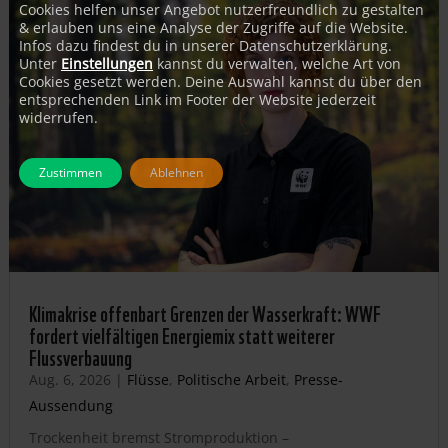
Cookies helfen unser Angebot nutzerfreundlich zu gestalten
& erlauben uns eine Analyse der Zugriffe auf die Website.
Infos dazu findest du in unserer Datenschutzerklärung.
Unter
Einstellungen
kannst du verwalten, welche Art von
Cookies gesetzt werden. Deine Auswahl kannst du über den
entsprechenden Link im Footer der Website jederzeit
widerrufen.
Zustimmen
Ablehnen
Klimakrise offenbart Grenzen der Wasserkraft: WWF
fordert vielfältigen Energiemix statt weiterer
Flussverbauung
Aug. 6, 2026
|
Flüsse
,
Politische Arbeit
,
Presse-
Aussendung
Trockenheit bremst Stromproduktion –