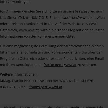
Interviewanfragen.
Für Anfragen wenden Sie sich bitte an unsere Pressesprecherin
Lisa Simon (Tel. 01-48817-215, Email:
lisa.simon@wwf.at
) in Wien
oder direkt an Franko Petri in Rio. Auf der Website des WWF
Österreich,
www.wwf.at
, wird ein eigener Blog mit den neuesten
Informationen von der Konferenz eingerichtet.
Für eine möglichst gute Betreuung der österreichischen Medien
bitten wir alle Journalisten und Korrespondenten, die über den
Erdgipfel in Österreich oder direkt aus Rio berichten, eine Email
mit ihren Kontaktdaten an
franko.petri@wwf.at
zu schicken.
Weitere Informationen:
MMag. Franko Petri, Pressesprecher WWF, Mobil: +43-676-
83488231, E-Mail:
franko.petri@wwf.at
.
Hinweis:
Dieser Inhalt wurde zuletzt vor mehr als einem Jahr