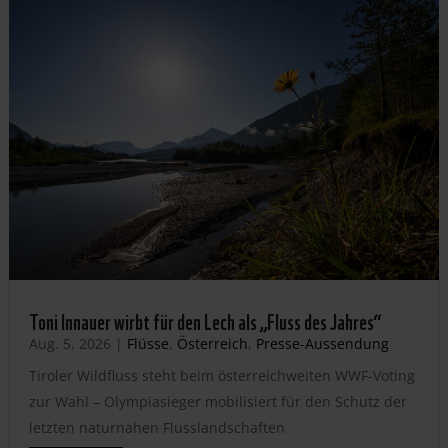
Toni Innauer wirbt für den Lech als „Fluss des Jahres“
Aug. 5, 2026
|
Flüsse
,
Österreich
,
Presse-Aussendung
Tiroler Wildfluss steht beim österreichweiten WWF-Voting
zur Wahl – Olympiasieger mobilisiert für den Schutz der
letzten naturnahen Flusslandschaften