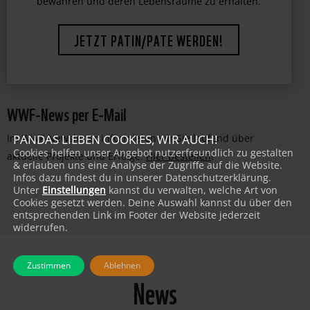
faszinierende Lebewesen vor dem Aussterben zu
bewahren und deren Lebensräume zu erhalten.
JETZT PATIN/PATE WERDEN!
WWF-News per E-Mail
Im WWF-Newsletter informieren wir Sie laufend über
PANDAS LIEBEN COOKIES, WIR AUCH!
Cookies helfen unser Angebot nutzerfreundlich zu gestalten
aktuelle Projekte und Erfolge:
Hier bestellen
!
& erlauben uns eine Analyse der Zugriffe auf die Website.
Infos dazu findest du in unserer Datenschutzerklärung.
Unter
Einstellungen
kannst du verwalten, welche Art von
Cookies gesetzt werden. Deine Auswahl kannst du über den
entsprechenden Link im Footer der Website jederzeit
widerrufen.
Zustimmen
Ablehnen
News