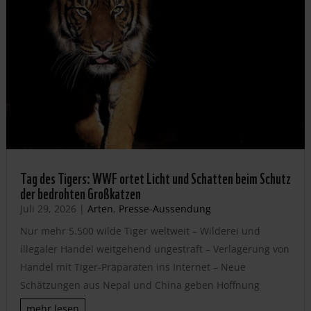
Tag des Tigers: WWF ortet Licht und Schatten beim Schutz
der bedrohten Großkatzen
Juli 29, 2026
|
Arten
,
Presse-Aussendung
Nur mehr 5.500 wilde Tiger weltweit – Wilderei und
illegaler Handel weitgehend ungestraft – Verlagerung von
Handel mit Tiger-Präparaten ins Internet – Neue
Schätzungen aus Nepal und China geben Hoffnung
mehr lesen