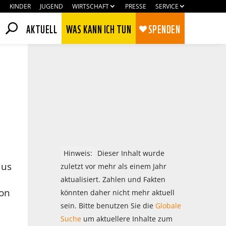
KINDER
JUGEND
WIRTSCHAFT
PRESSE
SERVICE
AKTUELL
WAS KANN ICH TUN
SPENDEN
Hinweis:
Dieser Inhalt wurde
aus
zuletzt vor mehr als einem Jahr
aktualisiert. Zahlen und Fakten
von
könnten daher nicht mehr aktuell
Zustimmen
Ablehnen
sein. Bitte benutzen Sie die
Globale
Suche
um aktuellere Inhalte zum