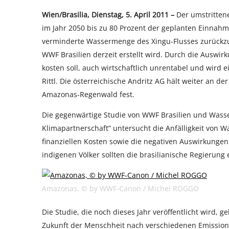
Wien/Brasilia, Dienstag, 5. April 2011 –
Der umstritten
im Jahr 2050 bis zu 80 Prozent der geplanten Einnahme
verminderte Wassermenge des Xingu-Flusses zurückzufü
WWF Brasilien derzeit erstellt wird. Durch die Auswir
kosten soll, auch wirtschaftlich unrentabel und wird e
Rittl. Die österreichische Andritz AG hält weiter an d
Amazonas-Regenwald fest.
Die gegenwärtige Studie von WWF Brasilien und Wass
Klimapartnerschaft” untersucht die Anfälligkeit von W
finanziellen Kosten sowie die negativen Auswirkung
indigenen Völker sollten die brasilianische Regierun
Amazonas, © by WWF-Canon / Michel ROGGO
Die Studie, die noch dieses Jahr veröffentlicht wird, 
Zukunft der Menschheit nach verschiedenen Emission