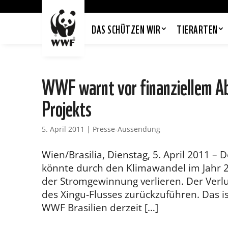
DAS SCHÜTZEN WIR
TIERARTEN
WWF warnt vor finanziellem A
Projekts
5. April 2011
|
Presse-Aussendung
Wien/Brasilia, Dienstag, 5. April 2011 –
könnte durch den Klimawandel im Jahr 2
der Stromgewinnung verlieren. Der Verlu
des Xingu-Flusses zurückzuführen. Das is
WWF Brasilien derzeit […]