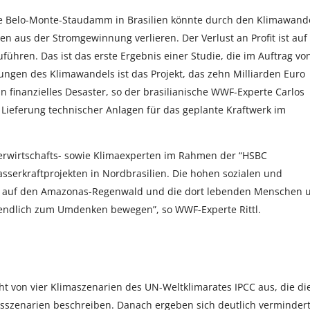
e Belo-Monte-Staudamm in Brasilien könnte durch den Klimawand
n aus der Stromgewinnung verlieren. Der Verlust an Profit ist auf
hren. Das ist das erste Ergebnis einer Studie, die im Auftrag vo
kungen des Klimawandels ist das Projekt, das zehn Milliarden Euro
in finanzielles Desaster, so der brasilianische WWF-Experte Carlos
er Lieferung technischer Anlagen für das geplante Kraftwerk im
erwirtschafts- sowie Klimaexperten im Rahmen der “HSBC
asserkraftprojekten in Nordbrasilien. Die hohen sozialen und
en auf den Amazonas-Regenwald und die dort lebenden Menschen 
g endlich zum Umdenken bewegen”, so WWF-Experte Rittl.
geht von vier Klimaszenarien des UN-Weltklimarates IPCC aus, die di
sszenarien beschreiben. Danach ergeben sich deutlich verminder