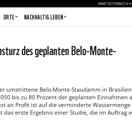
WWF ÖSTERREICH
ORTE
NACHHALTIG LEBEN
bsturz des geplanten Belo-Monte-
PANDAS LIEBEN COOKIES, WIR
AUCH!
Cookies helfen unser Angebot
nutzerfreundlich zu gestalten & erlauben
uns eine Analyse der Zugriffe auf die
 Der umstrittene Belo-Monte-Staudamm in Brasilien
Website. Infos dazu findest du in unserer
050 bis zu 80 Prozent der geplanten Einnahmen 
Datenschutzerklärung. Unter
Einstellungen
kannst du verwalten,
st an Profit ist auf die verminderte Wassermenge
welche Art von Cookies gesetzt werden.
t das erste Ergebnis einer Studie, die im Auftrag 
Deine Auswahl kannst du über den
entsprechenden Link im Footer der
Website jederzeit widerrufen.