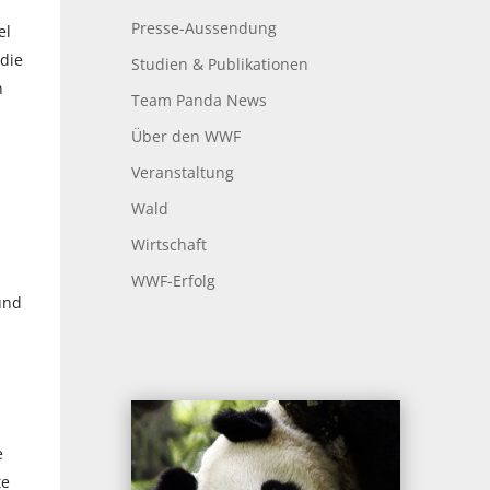
Presse-Aussendung
el
 die
Studien & Publikationen
n
Team Panda News
Über den WWF
Veranstaltung
Wald
Wirtschaft
WWF-Erfolg
und
e
te