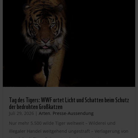
Tag des Tigers: WWF ortet Licht und Schatten beim Schutz
der bedrohten Großkatzen
Juli 29, 2026
|
Arten
,
Presse-Aussendung
Nur mehr 5.500 wilde Tiger weltweit – Wilderei und
illegaler Handel weitgehend ungestraft – Verlagerung von