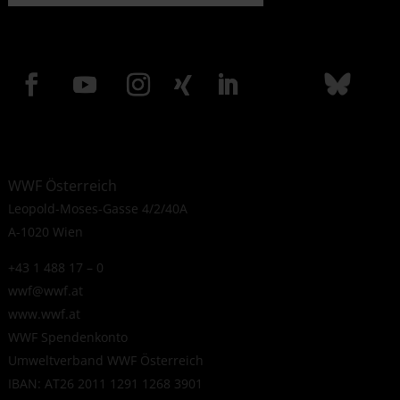
WWF Österreich
Leopold-Moses-Gasse 4/2/40A
A-1020 Wien
+43 1 488 17 – 0
wwf@wwf.at
www.wwf.at
WWF Spendenkonto
Umweltverband WWF Österreich
IBAN: AT26 2011 1291 1268 3901