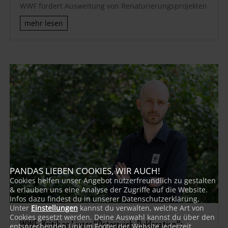
WWF fordert Ausweitung von Renaturierungsprojekten
mehr lesen
PANDAS LIEBEN COOKIES, WIR AUCH!
Cookies helfen unser Angebot nutzerfreundlich zu gestalten
& erlauben uns eine Analyse der Zugriffe auf die Website.
Infos dazu findest du in unserer Datenschutzerklärung.
Unter
Einstellungen
kannst du verwalten, welche Art von
Cookies gesetzt werden. Deine Auswahl kannst du über den
WWF-Kritik an Linzer “Österreich-Deklaration”:
entsprechenden Link im Footer der Website jederzeit