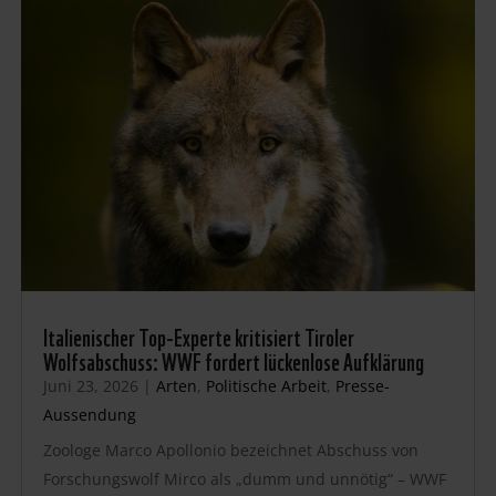
Italienischer Top-Experte kritisiert Tiroler
Wolfsabschuss: WWF fordert lückenlose Aufklärung
Juni 23, 2026
|
Arten
,
Politische Arbeit
,
Presse-
Aussendung
Zoologe Marco Apollonio bezeichnet Abschuss von
Forschungswolf Mirco als „dumm und unnötig“ – WWF