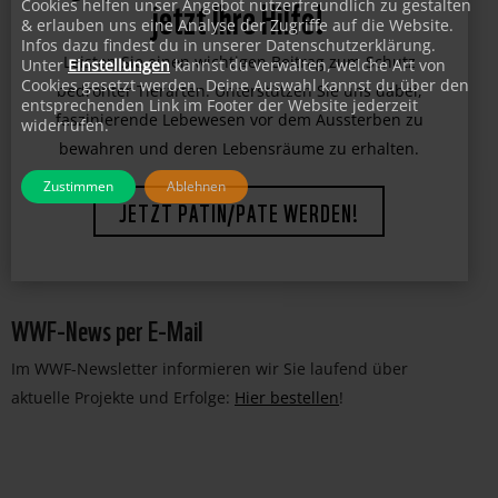
Tiger, Gorilla, Eisbär & Co brauchen
Cookies helfen unser Angebot nutzerfreundlich zu gestalten
& erlauben uns eine Analyse der Zugriffe auf die Website.
jetzt Ihre Hilfe!
Infos dazu findest du in unserer Datenschutzerklärung.
Unter
Einstellungen
kannst du verwalten, welche Art von
Cookies gesetzt werden. Deine Auswahl kannst du über den
Leisten Sie einen wichtigen Beitrag zum Schutz
entsprechenden Link im Footer der Website jederzeit
bedrohter Tierarten. Unterstützen Sie uns dabei,
widerrufen.
faszinierende Lebewesen vor dem Aussterben zu
bewahren und deren Lebensräume zu erhalten.
Zustimmen
Ablehnen
JETZT PATIN/PATE WERDEN!
WWF-News per E-Mail
Im WWF-Newsletter informieren wir Sie laufend über
aktuelle Projekte und Erfolge:
Hier bestellen
!