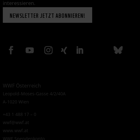
interessieren.
NEWSLETTER JETZT ABONNIEREN!
WWF Österreich
Leopold-Moses-Gasse 4/2/40A
A-1020 Wien
+43 1 488 17 – 0
wwf@wwf.at
www.wwf.at
WWF Spendenkonto