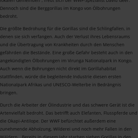
lokalen Gemeinden“, freut sich der WWF-Spezialist David Geer.
Dennoch sind die Berggorillas im Kongo von Ölbohrungen
bedroht.
Die größte Bedrohung für die Gorillas sind die Schlingfallen, in
denen sie sich verfangen. Auch der Verlust ihres Lebensraums
und die Übertragung von Krankheiten durch den Menschen
gefährden die Bestände. Eine große Gefahr besteht auch in den
angekündigten Ölbohrungen im Virunga Nationalpark in Kongo.
Auch wenn die Bohrungen nicht direkt im Gorillahabitat
stattfinden, würde die begleitende Industrie diesen ersten
Nationalpark Afrikas und UNESCO-Welterbe in Bedrängnis
bringen.
Durch die Arbeiter der Ölindustrie und das schwere Gerät ist die
Artenvielfalt bedroht. Das betrifft auch Elefanten, Flusspferde und
die Okapi-Antilope. Der WWF befürchtet außerdem eine
zunehmende Abholzung, Wilderei und noch mehr Fallen in den
Wäldern. „Bereits in diesem Jahr starben sieben Gorillas in den