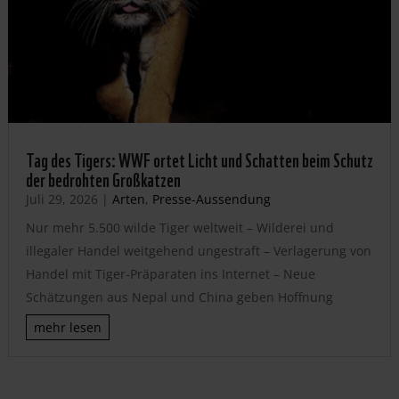
Tag des Tigers: WWF ortet Licht und Schatten beim Schutz
der bedrohten Großkatzen
Juli 29, 2026
|
Arten
,
Presse-Aussendung
Nur mehr 5.500 wilde Tiger weltweit – Wilderei und
illegaler Handel weitgehend ungestraft – Verlagerung von
Handel mit Tiger-Präparaten ins Internet – Neue
Schätzungen aus Nepal und China geben Hoffnung
mehr lesen