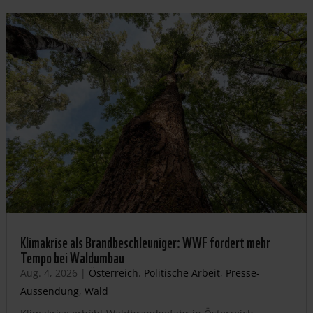
Klimakrise als Brandbeschleuniger: WWF fordert mehr
Tempo bei Waldumbau
Aug. 4, 2026
|
Österreich
,
Politische Arbeit
,
Presse-
Aussendung
,
Wald