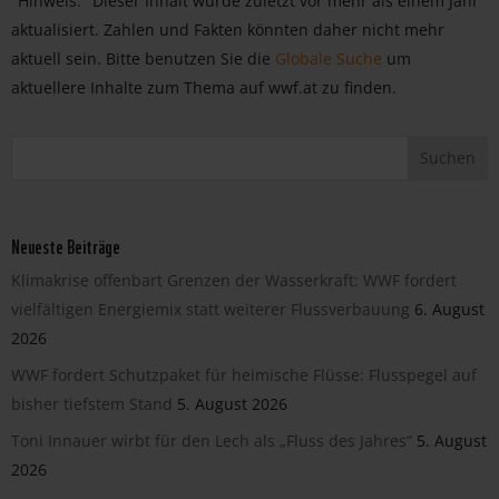
Hinweis:
Dieser Inhalt wurde zuletzt vor mehr als einem Jahr
aktualisiert. Zahlen und Fakten könnten daher nicht mehr
aktuell sein. Bitte benutzen Sie die
Globale Suche
um
aktuellere Inhalte zum Thema auf wwf.at zu finden.
Neueste Beiträge
Klimakrise offenbart Grenzen der Wasserkraft: WWF fordert
vielfältigen Energiemix statt weiterer Flussverbauung
6. August
2026
WWF fordert Schutzpaket für heimische Flüsse: Flusspegel auf
bisher tiefstem Stand
5. August 2026
Toni Innauer wirbt für den Lech als „Fluss des Jahres“
5. August
2026