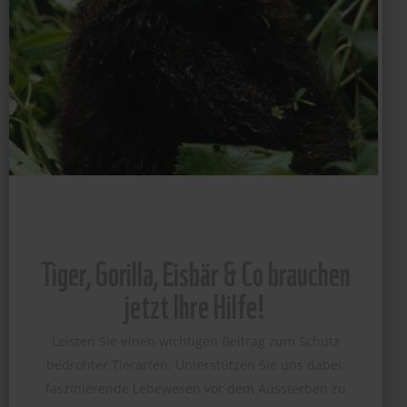
Tiger, Gorilla, Eisbär & Co brauchen
jetzt Ihre Hilfe!
Leisten Sie einen wichtigen Beitrag zum Schutz
bedrohter Tierarten. Unterstützen Sie uns dabei,
faszinierende Lebewesen vor dem Aussterben zu
bewahren und deren Lebensräume zu erhalten.