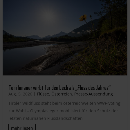
Toni Innauer wirbt für den Lech als „Fluss des Jahres“
Aug. 5, 2026
|
Flüsse
,
Österreich
,
Presse-Aussendung
Tiroler Wildfluss steht beim österreichweiten WWF-Voting
zur Wahl – Olympiasieger mobilisiert für den Schutz der
letzten naturnahen Flusslandschaften
mehr lesen