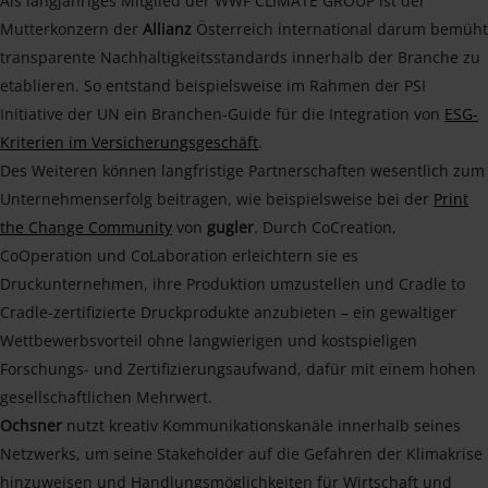
Als langjähriges Mitglied der WWF CLIMATE GROUP ist der
Mutterkonzern der
Allianz
Österreich international darum bemüht
transparente Nachhaltigkeitsstandards innerhalb der Branche zu
etablieren. So entstand beispielsweise im Rahmen der PSI
Initiative der UN ein Branchen-Guide für die Integration von
ESG-
Kriterien im Versicherungsgeschäft
.
Des Weiteren können langfristige Partnerschaften wesentlich zum
Unternehmenserfolg beitragen, wie beispielsweise bei der
Print
the Change Community
von
gugler
. Durch CoCreation,
CoOperation und CoLaboration erleichtern sie es
Druckunternehmen, ihre Produktion umzustellen und Cradle to
Cradle-zertifizierte Druckprodukte anzubieten – ein gewaltiger
Wettbewerbsvorteil ohne langwierigen und kostspieligen
Forschungs- und Zertifizierungsaufwand, dafür mit einem hohen
gesellschaftlichen Mehrwert.
Ochsner
nutzt kreativ Kommunikationskanäle innerhalb seines
Netzwerks, um seine Stakeholder auf die Gefahren der Klimakrise
hinzuweisen und Handlungsmöglichkeiten für Wirtschaft und