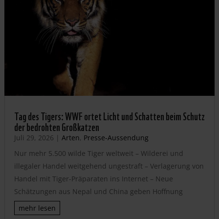
Tag des Tigers: WWF ortet Licht und Schatten beim Schutz
der bedrohten Großkatzen
Juli 29, 2026
|
Arten
,
Presse-Aussendung
Nur mehr 5.500 wilde Tiger weltweit – Wilderei und
illegaler Handel weitgehend ungestraft – Verlagerung von
Handel mit Tiger-Präparaten ins Internet – Neue
Schätzungen aus Nepal und China geben Hoffnung
mehr lesen