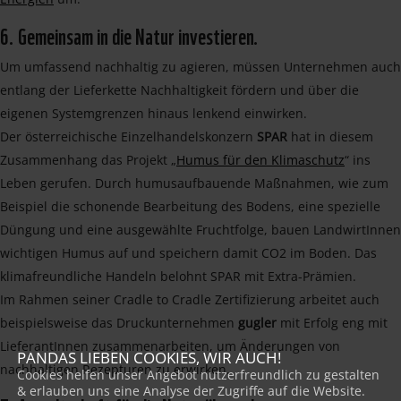
6. Gemeinsam in die Natur investieren.
Um umfassend nachhaltig zu agieren, müssen Unternehmen auch
entlang der Lieferkette Nachhaltigkeit fördern und über die
eigenen Systemgrenzen hinaus lenkend einwirken.
Der österreichische Einzelhandelskonzern
SPAR
hat in diesem
Zusammenhang das Projekt „
Humus für den Klimaschutz
“ ins
Leben gerufen. Durch humusaufbauende Maßnahmen, wie zum
Beispiel die schonende Bearbeitung des Bodens, eine spezielle
Düngung und eine ausgewählte Fruchtfolge, bauen LandwirtInnen
wichtigen Humus auf und speichern damit CO2 im Boden. Das
klimafreundliche Handeln belohnt SPAR mit Extra-Prämien.
Im Rahmen seiner Cradle to Cradle Zertifizierung arbeitet auch
beispielsweise das Druckunternehmen
gugler
mit Erfolg eng mit
LieferantInnen zusammenarbeiten, um Änderungen von
PANDAS LIEBEN COOKIES, WIR AUCH!
nachhaltigen Rezepturen zu erwirken.
Cookies helfen unser Angebot nutzerfreundlich zu gestalten
& erlauben uns eine Analyse der Zugriffe auf die Website.