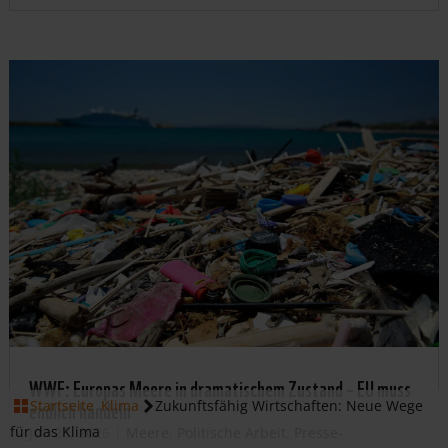
WWF: Europas Meere in dramatischem Zustand – EU muss
endlich handeln
Startseite
Klima
Zukunftsfähig Wirtschaften: Neue Wege
für das Klima
Juli 28, 2026
|
Meere
,
Politische Arbeit
,
Presse-