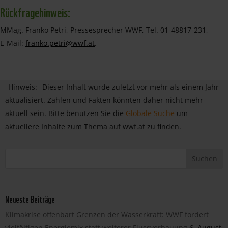
Rückfragehinweis:
MMag. Franko Petri, Pressesprecher WWF, Tel. 01-48817-231,
E-Mail:
franko.petri@wwf.at
.
Hinweis:
Dieser Inhalt wurde zuletzt vor mehr als einem Jahr
aktualisiert. Zahlen und Fakten könnten daher nicht mehr
aktuell sein. Bitte benutzen Sie die
Globale Suche
um
aktuellere Inhalte zum Thema auf wwf.at zu finden.
Neueste Beiträge
Klimakrise offenbart Grenzen der Wasserkraft: WWF fordert
vielfältigen Energiemix statt weiterer Flussverbauung
6. August