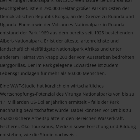
Der Virunga Nationalpark, UNESCO Weltnaturerbe und Ramsar
Feuchtgebiet, ist ein 790.000 Hektar großer Park im Osten der
Demokratischen Republik Kongo, an der Grenze zu Ruanda und
Uganda. Ebenso wie der Volcanoes Nationalpark in Ruanda
entstand der Park 1969 aus dem bereits seit 1925 bestehenden
Albert-Nationalpark. Er ist der älteste, artenreichste und
landschaftlich vielfältigste Nationalpark Afrikas und unter
anderem Heimat von knapp 200 der vom Aussterben bedrohten
Berggorillas. Der im Park gelegene Edwardsee ist zudem
Lebensgrundlagen für mehr als 50.000 Menschen.
Eine WWF-Studie hat kürzlich ein wirtschaftliches
Wertschöpfungs-Potenzial des Virunga Nationalparks von bis zu
1,1 Milliarden US-Dollar jährlich ermittelt – falls der Park
nachhaltig bewirtschaftet würde. Dabei könnten vor Ort bis zu
45.000 sichere Arbeitsplätze in den Bereichen Wasserkraft,
Fischerei, Öko-Tourismus, Medizin sowie Forschung und Bildung
entstehen, wie die Studie nachweist.