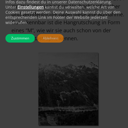
Infos dazu findest du in unserer Datenschutzerklärung.
ein Interview mit einem Hochgebirgsforscher
Unter
Einstellungen
kannst du verwalten, welche Art von
Cookies gesetzt werden. Deine Auswahl kannst du über den
und veröffentlichte dabei diese alte Aufnahme.
entsprechenden Link im Footer der Website jederzeit
Gut erkennbar ist die Hangrutschung in Form
widerrufen.
eines “M”, wie wir sie auch schon von der
Vajont-Katastrophe kennen.
Zustimmen
Ablehnen