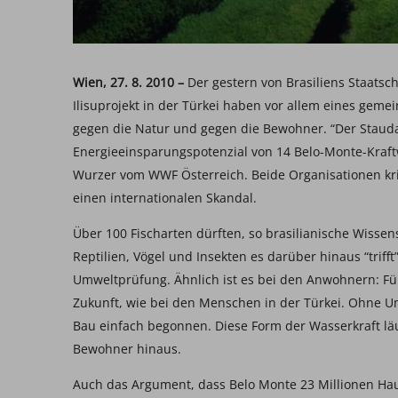
Wien, 27. 8. 2010 –
Der gestern von Brasiliens Staats
Ilisuprojekt in der Türkei haben vor allem eines geme
gegen die Natur und gegen die Bewohner. “Der Stauda
Energieeinsparungspotenzial von 14 Belo-Monte-Kraft
Wurzer vom WWF Österreich. Beide Organisationen krit
einen internationalen Skandal.
Über 100 Fischarten dürften, so brasilianische Wissen
Reptilien, Vögel und Insekten es darüber hinaus “trifft”,
Umweltprüfung. Ähnlich ist es bei den Anwohnern: Für
Zukunft, wie bei den Menschen in der Türkei. Ohne U
Bau einfach begonnen. Diese Form der Wasserkraft läuf
Bewohner hinaus.
Auch das Argument, dass Belo Monte 23 Millionen Haus