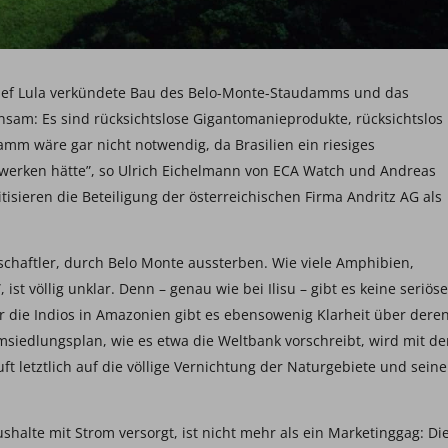
chef Lula verkündete Bau des Belo-Monte-Staudamms und das
insam: Es sind rücksichtslose Gigantomanieprodukte, rücksichtslos
mm wäre gar nicht notwendig, da Brasilien ein riesiges
werken hätte”, so Ulrich Eichelmann von ECA Watch und Andreas
isieren die Beteiligung der österreichischen Firma Andritz AG als
schaftler, durch Belo Monte aussterben. Wie viele Amphibien,
 ist völlig unklar. Denn – genau wie bei Ilisu – gibt es keine seriöse
 die Indios in Amazonien gibt es ebensowenig Klarheit über dere
msiedlungsplan, wie es etwa die Weltbank vorschreibt, wird mit d
t letztlich auf die völlige Vernichtung der Naturgebiete und seine
halte mit Strom versorgt, ist nicht mehr als ein Marketinggag: Di