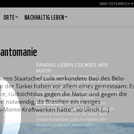
WWF ÖSTERREICH
ORTE
NACHHALTIG LEBEN
gantomanie
PANDAS LIEBEN COOKIES, WIR
AUCH!
Cookies helfen unser Angebot
iliens Staatschef Lula verkündete Bau des Belo-
nutzerfreundlich zu gestalten & erlauben
n der Türkei haben vor allem eines gemeinsam: E
uns eine Analyse der Zugriffe auf die
Website. Infos dazu findest du in unserer
e, rücksichtslos gegen die Natur und gegen die
Datenschutzerklärung. Unter
notwendig, da Brasilien ein riesiges
Einstellungen
kannst du verwalten,
-Monte-Kraftwerken hätte”, so Ulrich […]
welche Art von Cookies gesetzt werden.
Deine Auswahl kannst du über den
entsprechenden Link im Footer der
Website jederzeit widerrufen.