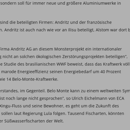
sondern soll für immer neue und größere Aluminiumwerke in
ind die beteiligten Firmen: Andritz und der französische
Andritz ist auch nach wie vor an Ilisu beteiligt, Alstom war dort b
Firma Andritz AG an diesem Monsterprojekt ein internationaler
g nicht an solchen ökologischen Zerstörungsprojekten beteiligen”,
 Studie des brasilianischen WWF beweist, dass das Kraftwerk völl
die marode Energieeffizienz seinen Energiebedarf um 40 Prozent
 wie 14 Belo-Monte-Kraftwerke.
erstandes, im Gegenteil. Belo Monte kann zu einem weltweiten Sy
 ist noch lange nicht gesprochen”, so Ulrich Eichelmann von ECA
 Xingu-Fluss und seine Bewohner, es geht um die Zukunft des
llen laut Regierung Lula folgen. Tausend Fischarten, könnten
er Süßwasserfischarten der Welt.