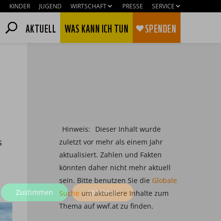
KINDER
JUGEND
WIRTSCHAFT
PRESSE
SERVICE
AKTUELL
WAS KANN ICH TUN
SPENDEN
Hinweis:
Dieser Inhalt wurde
s
zuletzt vor mehr als einem Jahr
aktualisiert. Zahlen und Fakten
könnten daher nicht mehr aktuell
sein. Bitte benutzen Sie die
Globale
Zustimmen
Ablehnen
Suche
um aktuellere Inhalte zum
Thema auf wwf.at zu finden.