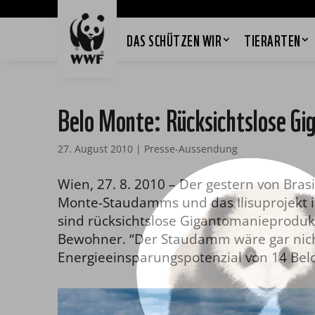
DAS SCHÜTZEN WIR
TIERARTEN
Belo Monte: Rücksichtslose Gi
27. August 2010
|
Presse-Aussendung
Wien, 27. 8. 2010 – Der gestern von Bras
Monte-Staudamms und das Ilisuprojekt i
sind rücksichtslose Gigantomanieprodukt
Bewohner. “Der Staudamm wäre gar nicht 
Energieeinsparungspotenzial von 14 Belo