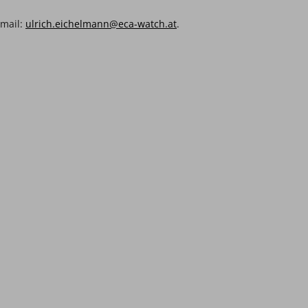
Email:
ulrich.eichelmann@eca-watch.at
.