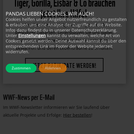
Tiger, Gorilla, Eisbär & Co brauchen
jetzt Ihre Hilfe!
PANDAS LIEBEN COOKIES, WIR AUCH!
Cookies helfen unser Angebot nutzerfreundlich zu gestalten
& erlauben uns eine Analyse der Zugriffe auf die Website.
Leisten Sie einen wichtigen Beitrag zum Schutz
Infos dazu findest du in unserer Datenschutzerklärung.
Unter
Einstellungen
kannst du verwalten, welche Art von
bedrohter Tierarten. Unterstützen Sie uns dabei,
Cookies gesetzt werden. Deine Auswahl kannst du über den
faszinierende Lebewesen vor dem Aussterben zu
entsprechenden Link im Footer der Website jederzeit
widerrufen.
bewahren und deren Lebensräume zu erhalten.
JETZT PATIN/PATE WERDEN!
Zustimmen
Ablehnen
WWF-News per E-Mail
Im WWF-Newsletter informieren wir Sie laufend über
aktuelle Projekte und Erfolge:
Hier bestellen
!