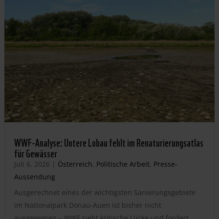
WWF-Analyse: Untere Lobau fehlt im Renaturierungsatlas
für Gewässer
Juli 6, 2026
|
Österreich
,
Politische Arbeit
,
Presse-
Aussendung
Ausgerechnet eines der wichtigsten Sanierungsgebiete
im Nationalpark Donau-Auen ist bisher nicht
ausgewiesen – WWF sieht kritische Lücke und fordert