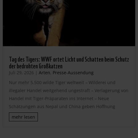
Tag des Tigers: WWF ortet Licht und Schatten beim Schutz
der bedrohten Großkatzen
Juli 29, 2026
|
Arten
,
Presse-Aussendung
Nur mehr 5.500 wilde Tiger weltweit – Wilderei und
illegaler Handel weitgehend ungestraft – Verlagerung von
Handel mit Tiger-Präparaten ins Internet – Neue
Schätzungen aus Nepal und China geben Hoffnung
mehr lesen