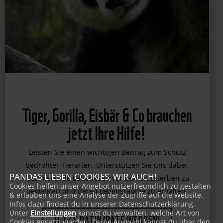
Tiger, Gorilla, Eisbär & Co brauchen
jetzt Ihre Hilfe!
Leisten Sie einen wichtigen Beitrag zum Schutz
PANDAS LIEBEN COOKIES, WIR AUCH!
bedrohter Tierarten. Unterstützen Sie uns dabei,
Cookies helfen unser Angebot nutzerfreundlich zu gestalten
faszinierende Lebewesen vor dem Aussterben zu
& erlauben uns eine Analyse der Zugriffe auf die Website.
Infos dazu findest du in unserer Datenschutzerklärung.
bewahren und deren Lebensräume zu erhalten.
Unter
Einstellungen
kannst du verwalten, welche Art von
Cookies gesetzt werden. Deine Auswahl kannst du über den