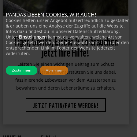
PANDAS LIEBEN COOKIES, WIR AUCH!
Cookies helfen unser Angebot nutzerfreundlich zu gestalten
& erlauben uns eine Analyse der Zugriffe auf die Website.
Infos dazu findest du in unserer Datenschutzerklärung.
Unter
Einstellungen
kannst du verwalten, welche Art von
Cookies gesetzt werden. Deine Auswahl kannst du über den
Tiger, Gorilla, Eisbär & Co brauchen
entsprechenden Link im Footer der Website jederzeit
widerrufen.
jetzt Ihre Hilfe!
Zustimmen
Ablehnen
Leisten Sie einen wichtigen Beitrag zum Schutz
bedrohter Tierarten. Unterstützen Sie uns dabei,
faszinierende Lebewesen vor dem Aussterben zu
bewahren und deren Lebensräume zu erhalten.
JETZT PATIN/PATE WERDEN!