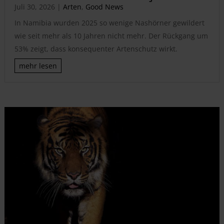
Juli 30, 2026
|
Arten
,
Good News
In Namibia wurden 2025 so wenige Nashörner gewildert
wie seit mehr als 10 Jahren nicht mehr. Der Rückgang um
53% zeigt, dass konsequenter Artenschutz wirkt.
mehr lesen