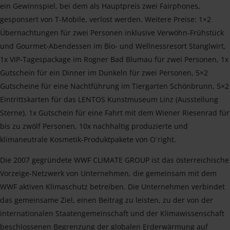
ein Gewinnspiel, bei dem als Hauptpreis zwei Fairphones,
gesponsert von T-Mobile, verlost werden. Weitere Preise: 1×2
Übernachtungen für zwei Personen inklusive Verwöhn-Frühstück
und Gourmet-Abendessen im Bio- und Wellnessresort Stanglwirt,
1x VIP-Tagespackage im Rogner Bad Blumau für zwei Personen, 1x
Gutschein für ein Dinner im Dunkeln für zwei Personen, 5×2
Gutscheine für eine Nachtführung im Tiergarten Schönbrunn, 5×2
Eintrittskarten für das LENTOS Kunstmuseum Linz (Ausstellung
Sterne), 1x Gutschein für eine Fahrt mit dem Wiener Riesenrad für
bis zu zwölf Personen, 10x nachhaltig produzierte und
klimaneutrale Kosmetik-Produktpakete von O´right.
Die 2007 gegründete WWF CLIMATE GROUP ist das österreichische
Vorzeige-Netzwerk von Unternehmen, die gemeinsam mit dem
WWF aktiven Klimaschutz betreiben. Die Unternehmen verbindet
das gemeinsame Ziel, einen Beitrag zu leisten, zu der von der
internationalen Staatengemeinschaft und der Klimawissenschaft
beschlossenen Begrenzung der globalen Erderwärmung auf