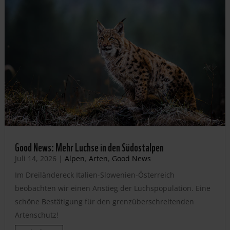
Good News: Mehr Luchse in den Südostalpen
Juli 14, 2026
|
Alpen
,
Arten
,
Good News
Im Dreiländereck Italien-Slowenien-Österreich
beobachten wir einen Anstieg der Luchspopulation. Eine
schöne Bestätigung für den grenzüberschreitenden
Artenschutz!