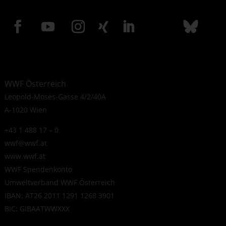
WWF Österreich
Leopold-Moses-Gasse 4/2/40A
A-1020 Wien
+43 1 488 17 – 0
wwf@wwf.at
www.wwf.at
WWF Spendenkonto
Umweltverband WWF Österreich
IBAN: AT26 2011 1291 1268 3901
BIC: GIBAATWWXXX