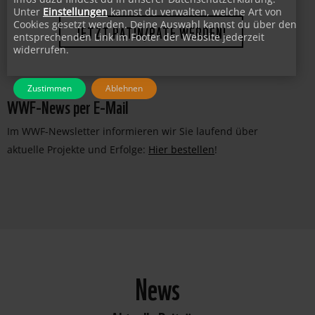
bewahren und deren Lebensräume zu erhalten.
Unter
Einstellungen
kannst du verwalten, welche Art von
Cookies gesetzt werden. Deine Auswahl kannst du über den
entsprechenden Link im Footer der Website jederzeit
JETZT PATIN/PATE WERDEN!
widerrufen.
Zustimmen
Ablehnen
WWF-News per E-Mail
Im WWF-Newsletter informieren wir Sie laufend über
aktuelle Projekte und Erfolge:
Hier bestellen
!
News