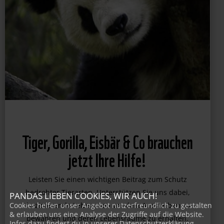
Tiger, Gorilla, Eisbär & Co brauchen
jetzt Ihre Hilfe!
Leisten Sie einen wichtigen Beitrag zum Schutz
PANDAS LIEBEN COOKIES, WIR AUCH!
bedrohter Tierarten. Unterstützen Sie uns dabei,
Cookies helfen unser Angebot nutzerfreundlich zu gestalten
& erlauben uns eine Analyse der Zugriffe auf die Website.
faszinierende Lebewesen vor dem Aussterben zu
Infos dazu findest du in unserer Datenschutzerklärung.