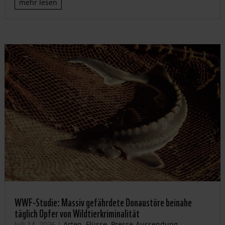
mehr lesen
WWF-Studie: Massiv gefährdete Donaustöre beinahe
täglich Opfer von Wildtierkriminalität
Juli 14, 2026
|
Arten
,
Flüsse
,
Presse-Aussendung