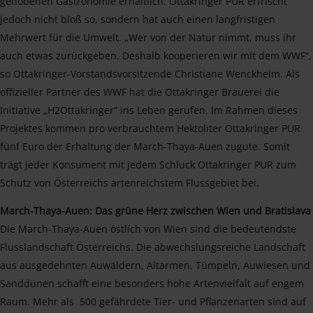
gehobenen Gastronomie erhältlich. Ottakringer PUR erfrischt
jedoch nicht bloß so, sondern hat auch einen langfristigen
Mehrwert für die Umwelt. „Wer von der Natur nimmt, muss ihr
auch etwas zurückgeben. Deshalb kooperieren wir mit dem WWF“,
so Ottakringer-Vorstandsvorsitzende Christiane Wenckheim. Als
offizieller Partner des WWF hat die Ottakringer Brauerei die
Initiative „H2Ottakringer“ ins Leben gerufen. Im Rahmen dieses
Projektes kommen pro verbrauchtem Hektoliter Ottakringer PUR
fünf Euro der Erhaltung der March-Thaya-Auen zugute. Somit
trägt jeder Konsument mit jedem Schluck Ottakringer PUR zum
Schutz von Österreichs artenreichstem Flussgebiet bei.
March-Thaya-Auen: Das grüne Herz zwischen Wien und Bratislava
Die March-Thaya-Auen östlich von Wien sind die bedeutendste
Flusslandschaft Österreichs. Die abwechslungsreiche Landschaft
aus ausgedehnten Auwäldern, Altarmen, Tümpeln, Auwiesen und
Sanddünen schafft eine besonders hohe Artenvielfalt auf engem
Raum. Mehr als 500 gefährdete Tier- und Pflanzenarten sind auf