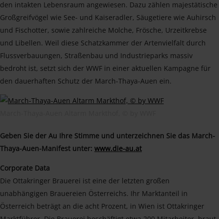
den intakten Lebensraum angewiesen. Dazu zählen majestätische
Großgreifvögel wie See- und Kaiseradler, Säugetiere wie Auhirsch
und Fischotter, sowie zahlreiche Molche, Frösche, Urzeitkrebse
und Libellen. Weil diese Schatzkammer der Artenvielfalt durch
Flussverbauungen, Straßenbau und Industrieparks massiv
bedroht ist, setzt sich der WWF in einer aktuellen Kampagne für
den dauerhaften Schutz der March-Thaya-Auen ein.
March-Thaya-Auen Altarm Markthof, © by WWF
Geben Sie der Au Ihre Stimme und unterzeichnen Sie das March-
Thaya-Auen-Manifest unter:
www.die-au.at
Corporate Data
Die Ottakringer Brauerei ist eine der letzten großen
unabhängigen Brauereien Österreichs. Ihr Marktanteil in
Österreich beträgt an die acht Prozent, in Wien ist Ottakringer
Marktführer. Die Brauerei beschäftigt etwa 200 Mitarbeiter, braut