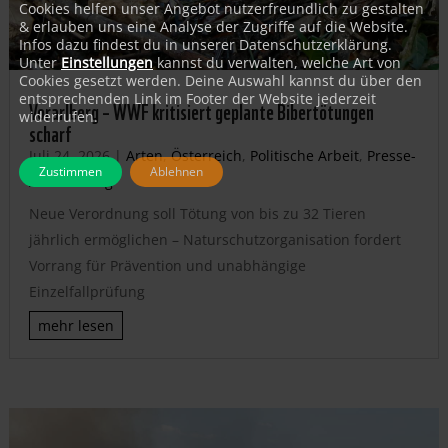
Cookies helfen unser Angebot nutzerfreundlich zu gestalten
& erlauben uns eine Analyse der Zugriffe auf die Website.
Infos dazu findest du in unserer Datenschutzerklärung.
Unter
Einstellungen
kannst du verwalten, welche Art von
Cookies gesetzt werden. Deine Auswahl kannst du über den
entsprechenden Link im Footer der Website jederzeit
Vorarlberg – WWF kritisiert geplante Bibertötungen
widerrufen.
scharf
Juli 24, 2026
|
Arten
,
Österreich
,
Politische Arbeit
,
Presse-
Zustimmen
Ablehnen
Aussendung
Neue Verordnung soll Tötung von bis zu 32 Tieren
jährlich ermöglichen – Naturschutzorganisation fordert
Vorrang für Prävention und unabhängige
Einzelfallprüfung
mehr lesen