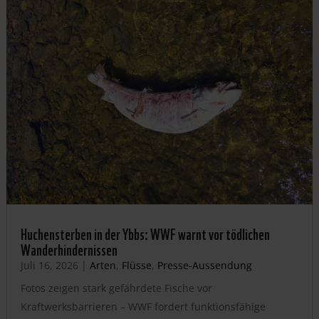
Huchensterben in der Ybbs: WWF warnt vor tödlichen
Wanderhindernissen
Juli 16, 2026
|
Arten
,
Flüsse
,
Presse-Aussendung
Fotos zeigen stark gefährdete Fische vor
Kraftwerksbarrieren – WWF fordert funktionsfähige