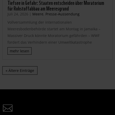
Tiefsee in Gefahr: Staaten entscheiden über Moratorium
für Rohstoffabbau am Meeresgrund
Juli 24, 2026
|
Meere
,
Presse-Aussendung
Vollversammlung der internationalen
Meeresbodenbehörde startet am Montag in Jamaika –
Massiver Druck könnte Moratorium gefährden – WWF
fordert das Verhindern einer Umweltkatastrophe
mehr lesen
« Ältere Einträge