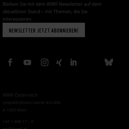
Bleiben Sie mit dem WWF-Newsletter auf dem
aktuellsten Stand – mit Themen, die Sie
interessieren.
NEWSLETTER JETZT ABONNIEREN!
WWF Österreich
Leopold-Moses-Gasse 4/2/40A
A-1020 Wien
+43 1 488 17 – 0
wwf@wwf.at