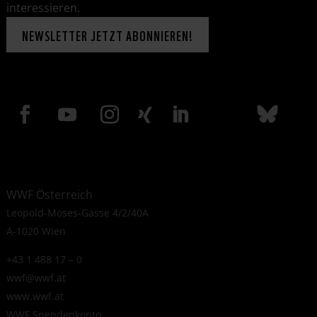
interessieren.
NEWSLETTER JETZT ABONNIEREN!
WWF Österreich
Leopold-Moses-Gasse 4/2/40A
A-1020 Wien
+43 1 488 17 – 0
wwf@wwf.at
www.wwf.at
WWF Spendenkonto