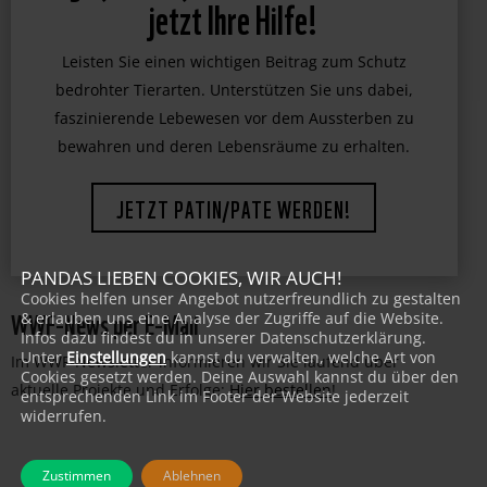
Tiger, Gorilla, Eisbär & Co brauchen
jetzt Ihre Hilfe!
Leisten Sie einen wichtigen Beitrag zum Schutz
bedrohter Tierarten. Unterstützen Sie uns dabei,
faszinierende Lebewesen vor dem Aussterben zu
bewahren und deren Lebensräume zu erhalten.
JETZT PATIN/PATE WERDEN!
PANDAS LIEBEN COOKIES, WIR AUCH!
Cookies helfen unser Angebot nutzerfreundlich zu gestalten
WWF-News per E-Mail
& erlauben uns eine Analyse der Zugriffe auf die Website.
Infos dazu findest du in unserer Datenschutzerklärung.
Unter
Einstellungen
kannst du verwalten, welche Art von
Im WWF-Newsletter informieren wir Sie laufend über
Cookies gesetzt werden. Deine Auswahl kannst du über den
aktuelle Projekte und Erfolge:
Hier bestellen
!
entsprechenden Link im Footer der Website jederzeit
widerrufen.
Zustimmen
Ablehnen