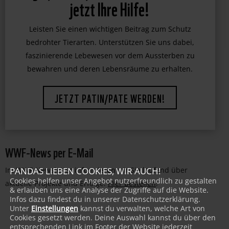
jetzt Ihre Hilfe!
Leisten Sie einen wichtigen Beitrag zum Schutz
bedrohter Tierarten. Unterstützen Sie uns dabei,
faszinierende Lebewesen vor dem Aussterben zu
bewahren und deren Lebensräume zu erhalten.
JETZT PATIN/PATE WERDEN!
WWF-News per E-Mail
PANDAS LIEBEN COOKIES, WIR AUCH!
Im WWF-Newsletter informieren wir Sie laufend über
Cookies helfen unser Angebot nutzerfreundlich zu gestalten
aktuelle Projekte und Erfolge:
Hier bestellen
!
& erlauben uns eine Analyse der Zugriffe auf die Website.
Infos dazu findest du in unserer Datenschutzerklärung.
Unter
Einstellungen
kannst du verwalten, welche Art von
Cookies gesetzt werden. Deine Auswahl kannst du über den
entsprechenden Link im Footer der Website jederzeit