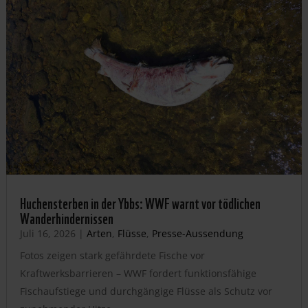
Huchensterben in der Ybbs: WWF warnt vor tödlichen
Wanderhindernissen
Juli 16, 2026
|
Arten
,
Flüsse
,
Presse-Aussendung
Fotos zeigen stark gefährdete Fische vor
Kraftwerksbarrieren – WWF fordert funktionsfähige
Fischaufstiege und durchgängige Flüsse als Schutz vor