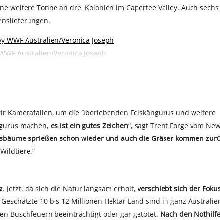
eine weitere Tonne an drei Kolonien im Capertee Valley. Auch sechs
enslieferungen.
 WWF Australien/Veronica Joseph
wir Kamerafallen, um die überlebenden Felskängurus und weitere
ängurus machen,
es ist ein gutes Zeichen
“, sagt Trent Forge vom Ne
usbäume sprießen schon wieder und auch die Gräser kommen zurü
Wildtiere.“
Jetzt, da sich die Natur langsam erholt,
verschiebt sich der Foku
Geschätzte 10 bis 12 Millionen Hektar Land sind in ganz Australie
den Buschfeuern beeinträchtigt oder gar getötet.
Nach den Nothilfe