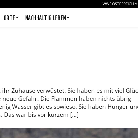
WWF ÖSTERREICH
ORTE
NACHHALTIG LEBEN
PANDAS LIEBEN COOKIES, WIR
AUCH!
Cookies helfen unser Angebot
nutzerfreundlich zu gestalten & erlauben
at ihr Zuhause verwüstet. Sie haben es mit viel Glü
uns eine Analyse der Zugriffe auf die
Website. Infos dazu findest du in unserer
ne neue Gefahr. Die Flammen haben nichts übrig
Datenschutzerklärung. Unter
wenig Wasser gibt es sowieso. Sie haben Hunger un
Einstellungen
kannst du verwalten,
welche Art von Cookies gesetzt werden.
. Das war bis vor kurzem […]
Deine Auswahl kannst du über den
entsprechenden Link im Footer der
Website jederzeit widerrufen.