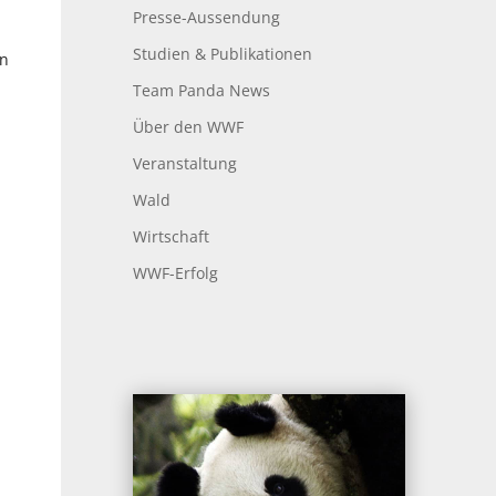
Presse-Aussendung
Studien & Publikationen
in
Team Panda News
Über den WWF
Veranstaltung
Wald
Wirtschaft
WWF-Erfolg