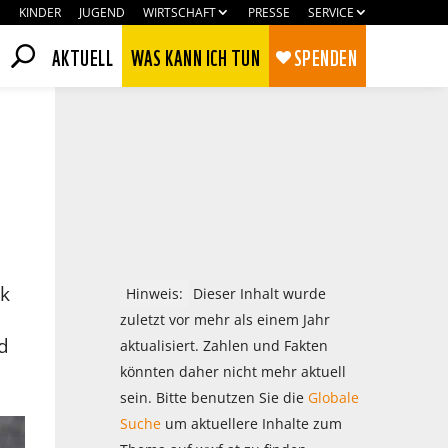
KINDER
JUGEND
WIRTSCHAFT
PRESSE
SERVICE
AKTUELL
WAS KANN ICH TUN
SPENDEN
ck
Hinweis:
Dieser Inhalt wurde
zuletzt vor mehr als einem Jahr
d
aktualisiert. Zahlen und Fakten
könnten daher nicht mehr aktuell
Zustimmen
Ablehnen
sein. Bitte benutzen Sie die
Globale
Suche
um aktuellere Inhalte zum