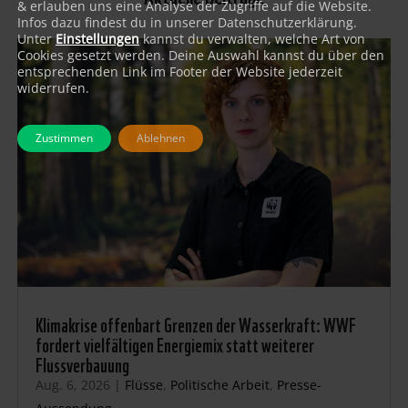
& erlauben uns eine Analyse der Zugriffe auf die Website.
Infos dazu findest du in unserer Datenschutzerklärung.
Unter
Einstellungen
kannst du verwalten, welche Art von
Cookies gesetzt werden. Deine Auswahl kannst du über den
entsprechenden Link im Footer der Website jederzeit
widerrufen.
Zustimmen
Ablehnen
Klimakrise offenbart Grenzen der Wasserkraft: WWF
fordert vielfältigen Energiemix statt weiterer
Flussverbauung
Aug. 6, 2026
|
Flüsse
,
Politische Arbeit
,
Presse-