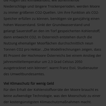
die Folgen des Klimawandels, wie abnehmende
Niederschläge und längere Trockenperioden, werden Moore
zu immer größeren CO2-Quellen. Um ihre Funktion als CO2-
Speicher erfüllen zu können, benötigen sie ganzjährig einen
hohen Wasserstand. Sinkt der Grundwasserstand und
gelangt Sauerstoff an den im Torf gespeicherten Kohlenstoff,
dann entweicht CO2. In Österreich entstehen durch die
Nutzung ehemaliger Moorflächen durchschnittlich neun
Tonnen CO2 pro Hektar. „Die Modellrechnungen zeigen, dass
85 Prozent der Hochmoore Österreichs bei einem Anstieg der
Jahresmitteltemperatur um 2,3 Grad Celsius 2050
ausgetrocknet sein können“, warnt Franz Essl, Studienautor
des Umweltbundesamtes.
Viel Klimaschutz für wenig Geld
Für den Erhalt der Kohlenstoffvorräte der Moore braucht es
keine aufwendige Technologie, was den Moorschutz zu einer
der kostengünstigsten Klimaschutzmaßnahmen macht.