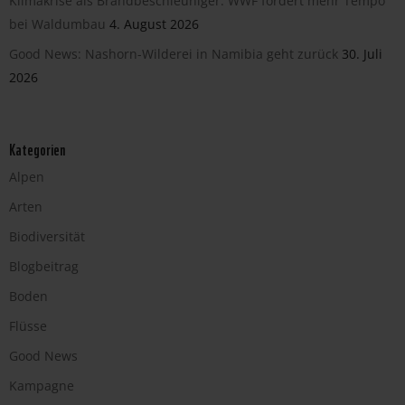
Klimakrise als Brandbeschleuniger: WWF fordert mehr Tempo
bei Waldumbau
4. August 2026
Good News: Nashorn-Wilderei in Namibia geht zurück
30. Juli
2026
Kategorien
Alpen
Arten
Biodiversität
Blogbeitrag
Boden
Flüsse
Good News
Kampagne