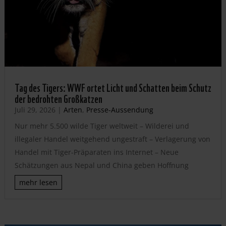
Tag des Tigers: WWF ortet Licht und Schatten beim Schutz
der bedrohten Großkatzen
Juli 29, 2026
|
Arten
,
Presse-Aussendung
Nur mehr 5.500 wilde Tiger weltweit – Wilderei und
illegaler Handel weitgehend ungestraft – Verlagerung von
Handel mit Tiger-Präparaten ins Internet – Neue
Schätzungen aus Nepal und China geben Hoffnung
mehr lesen