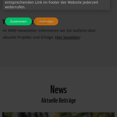
JETZT PATIN/PATE WERDEN!
entsprechenden Link im Footer der Website jederzeit
widerrufen.
WWF-News per E-Mail
Zustimmen
Ablehnen
Im WWF-Newsletter informieren wir Sie laufend über
aktuelle Projekte und Erfolge:
Hier bestellen
!
News
Aktuelle Beiträge