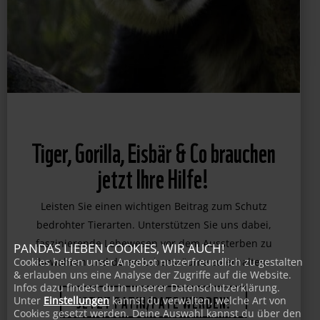
Tiger, Gorilla, Eisbär & Co brauchen
jetzt Ihre Hilfe!
Leisten Sie einen wichtigen Beitrag zum Schutz
PANDAS LIEBEN COOKIES, WIR AUCH!
bedrohter Tierarten. Unterstützen Sie uns dabei,
Cookies helfen unser Angebot nutzerfreundlich zu gestalten
faszinierende Lebewesen vor dem Aussterben zu
& erlauben uns eine Analyse der Zugriffe auf die Website.
bewahren und deren Lebensräume zu erhalten.
Infos dazu findest du in unserer Datenschutzerklärung.
Unter
Einstellungen
kannst du verwalten, welche Art von
Cookies gesetzt werden. Deine Auswahl kannst du über den