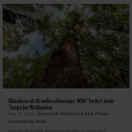
Klimakrise als Brandbeschleuniger: WWF fordert mehr
Tempo bei Waldumbau
Aug. 4, 2026
|
Österreich
,
Politische Arbeit
,
Presse-
Aussendung
,
Wald
Klimakrise erhöht Waldbrandgefahr in Österreich