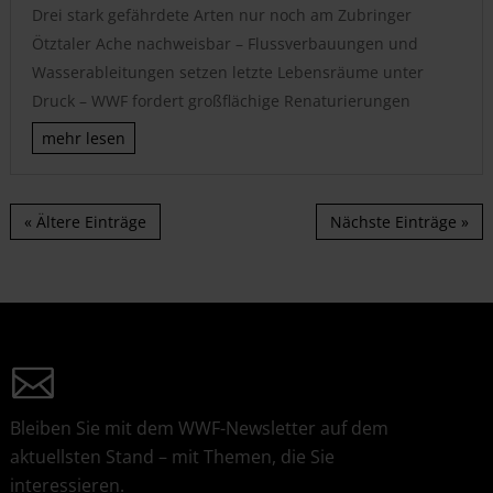
Drei stark gefährdete Arten nur noch am Zubringer
Ötztaler Ache nachweisbar – Flussverbauungen und
Wasserableitungen setzen letzte Lebensräume unter
Druck – WWF fordert großflächige Renaturierungen
mehr lesen
« Ältere Einträge
Nächste Einträge »
Bleiben Sie mit dem WWF-Newsletter auf dem
aktuellsten Stand – mit Themen, die Sie
interessieren.