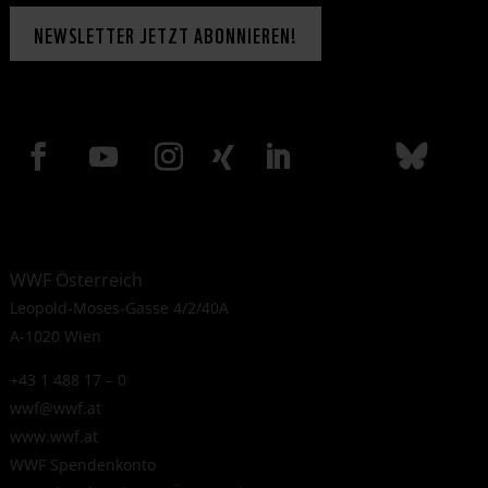
NEWSLETTER JETZT ABONNIEREN!
WWF Österreich
Leopold-Moses-Gasse 4/2/40A
A-1020 Wien
+43 1 488 17 – 0
wwf@wwf.at
www.wwf.at
WWF Spendenkonto