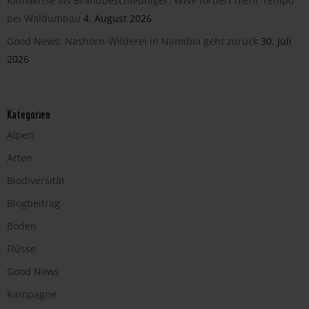
Klimakrise als Brandbeschleuniger: WWF fordert mehr Tempo
bei Waldumbau
4. August 2026
Good News: Nashorn-Wilderei in Namibia geht zurück
30. Juli
2026
Kategorien
Alpen
Arten
Biodiversität
Blogbeitrag
Boden
Flüsse
Good News
Kampagne