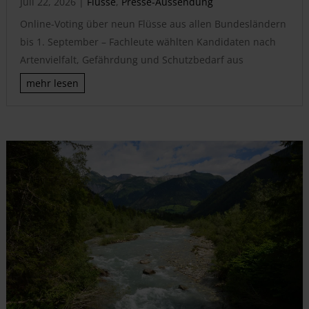
Juli 22, 2026
|
Flüsse
,
Presse-Aussendung
Online-Voting über neun Flüsse aus allen Bundesländern
bis 1. September – Fachleute wählten Kandidaten nach
Artenvielfalt, Gefährdung und Schutzbedarf aus
mehr lesen