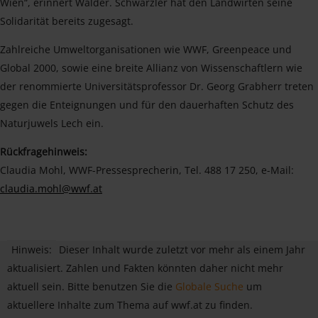
Wien“, erinnert Walder. Schwärzler hat den Landwirten seine
Solidarität bereits zugesagt.
Zahlreiche Umweltorganisationen wie WWF, Greenpeace und
Global 2000, sowie eine breite Allianz von Wissenschaftlern wie
der renommierte Universitätsprofessor Dr. Georg Grabherr treten
gegen die Enteignungen und für den dauerhaften Schutz des
Naturjuwels Lech ein.
Rückfragehinweis:
Claudia Mohl, WWF-Pressesprecherin, Tel. 488 17 250, e-Mail:
claudia.mohl@wwf.at
Hinweis:
Dieser Inhalt wurde zuletzt vor mehr als einem Jahr
aktualisiert. Zahlen und Fakten könnten daher nicht mehr
aktuell sein. Bitte benutzen Sie die
Globale Suche
um
aktuellere Inhalte zum Thema auf wwf.at zu finden.