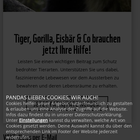
Tiger, Gorilla, Eisbär & Co brauchen
jetzt Ihre Hilfe!
Leisten Sie einen wichtigen Beitrag zum Schutz
bedrohter Tierarten. Unterstützen Sie uns dabei,
faszinierende Lebewesen vor dem Aussterben zu
bewahren und deren Lebensräume zu erhalten.
PANDAS LIEBEN COOKIES, WIR AUCH!
Cookies helfen unser Angebot nutzerfreundlich zu gestalten
& erlauben uns eine Analyse der Zugriffe auf die Website.
JETZT PATIN/PATE WERDEN!
Infos dazu findest du in unserer Datenschutzerklärung.
Unter
Einstellungen
kannst du verwalten, welche Art von
Cookies gesetzt werden. Deine Auswahl kannst du über den
entsprechenden Link im Footer der Website jederzeit
WWF-News per E-Mail
widerrufen.