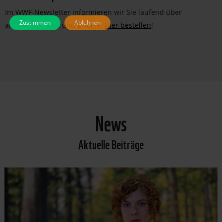
Im WWF-Newsletter informieren wir Sie laufend über
Zustimmen
Ablehnen
aktuelle Projekte und Erfolge:
Hier bestellen
!
News
Aktuelle Beiträge