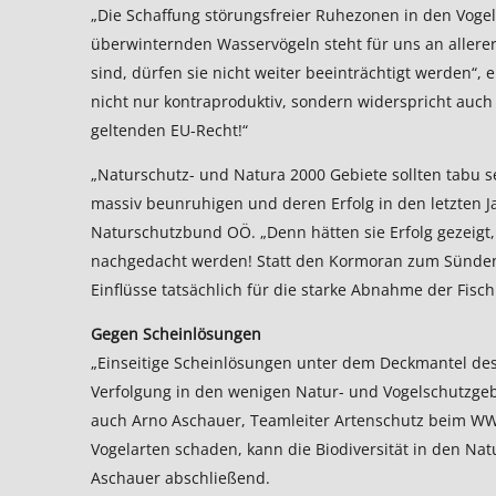
„Die Schaffung störungsfreier Ruhezonen in den Voge
überwinternden Wasservögeln steht für uns an allerers
sind, dürfen sie nicht weiter beeinträchtigt werden“, 
nicht nur kontraproduktiv, sondern widerspricht auc
geltenden EU-Recht!“
„Naturschutz- und Natura 2000 Gebiete sollten tabu s
massiv beunruhigen und deren Erfolg in den letzten J
Naturschutzbund OÖ. „Denn hätten sie Erfolg gezeigt
nachgedacht werden! Statt den Kormoran zum Sündenb
Einflüsse tatsächlich für die starke Abnahme der Fisc
Gegen Scheinlösungen
„Einseitige Scheinlösungen unter dem Deckmantel de
Verfolgung in den wenigen Natur- und Vogelschutzgebie
auch Arno Aschauer, Teamleiter Artenschutz beim WW
Vogelarten schaden, kann die Biodiversität in den Na
Aschauer abschließend.