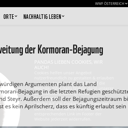
WWF ÖSTERREICH
ORTE
NACHHALTIG LEBEN
weitung der Kormoran-Bejagung
PANDAS LIEBEN COOKIES, WIR
AUCH!
Cookies helfen unser Angebot
nutzerfreundlich zu gestalten & erlauben
agwürdigen Argumenten plant das Land
uns eine Analyse der Zugriffe auf die
Website. Infos dazu findest du in unserer
moran-Bejagung in die letzten Refugien geschützt
Datenschutzerklärung. Unter
nd Steyr. Außerdem soll der Bejagungszeitraum b
Einstellungen
kannst du verwalten,
welche Art von Cookies gesetzt werden.
t es kein Aprilscherz, dass es künftig erlaubt sein
Deine Auswahl kannst du über den
entsprechenden Link im Footer der
Website jederzeit widerrufen.