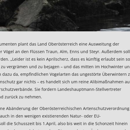
gumenten plant das Land Oberösterreich eine Ausweitung der
r Vögel an den Flüssen Traun, Alm, Enns und Steyr. Außerdem soll
n. „Leider ist es kein Aprilscherz, dass es künftig erlaubt sein sol
 zu vergrämen und zu bejagen – und das mitten im Hochwinter u
ch dazu da, empfindlichen Vogelarten das ungestörte Überwintern 
nschutz gar nichts – es handelt sich um reine Alibimaßnahmen au
urschutzverbände. Sie fordern Landeshauptmann-Stellvertreter
nd zurück zu nehmen.
eine Abänderung der Oberösterreichischen Artenschutzverordnung
 auch in den wenigen existierenden Natur- oder EU-
l die Schusszeit bis 1.April, also bis weit in die Schonzeit hinein