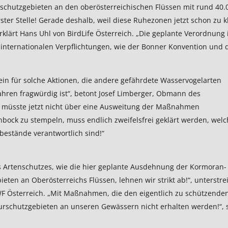
lschutzgebieten an den oberösterreichischen Flüssen mit rund 40.
ter Stelle! Gerade deshalb, weil diese Ruhezonen jetzt schon zu k
erklärt Hans Uhl von BirdLife Österreich. „Die geplante Verordnung 
h internationalen Verpflichtungen, wie der Bonner Konvention und
ein für solche Aktionen, die andere gefährdete Wasservogelarten
ahren fragwürdig ist“, betont Josef Limberger, Obmann des
, müsste jetzt nicht über eine Ausweitung der Maßnahmen
ock zu stempeln, muss endlich zweifelsfrei geklärt werden, welc
hbestände verantwortlich sind!“
s Artenschutzes, wie die hier geplante Ausdehnung der Kormoran-
ten an Oberösterreichs Flüssen, lehnen wir strikt ab!“, unterstre
F Österreich. „Mit Maßnahmen, die den eigentlich zu schützende
turschutzgebieten an unseren Gewässern nicht erhalten werden!“, 