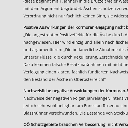
(diese beginnt mit 1. Jänner) in die Brutzeit vieler
mit dem Argument begründet, Äschen schützen zu wol
Verordnung nicht nur fachlich keinen Sinn, sie wider
Positive Auswirkungen der Kormoran-Bejagung nicht 
„Die angestrebten Positiveffekte für die Äsche durch
nachgewiesen. Hier wird einzig und allein nach fische
und argumentieren: „Die bedauerliche Abnahme des 
unserer Flüsse, die durch Regulierung, Zerschneidung
Dazu kommen falsche Besatzmaßnahmen mit nicht hei
Verfolgung einen klaren, fachlich fundierten Nachwe
den Bestand der Äsche in Oberösterreich!“
Nachweisliche negative Auswirkungen der Kormoran-
Nachweise der negativen Folgen jahrelanger, intensi
jedoch sehr wohl belegbar: am Ennsstau Rosenau sind
Blässhühner verschwunden. Die Bestände von Stock-u
OÖ Schutzgebiete brauchen Verbesserung, nicht Vers