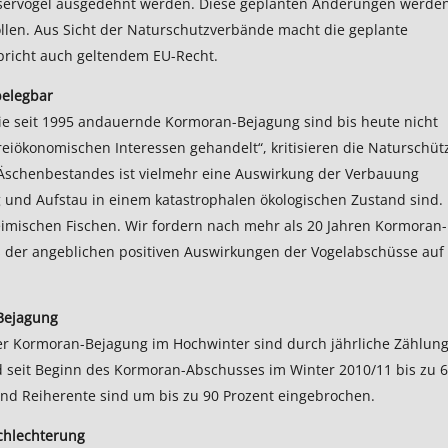
 Wasservögel ausgedehnt werden. Diese geplanten Änderungen werde
len. Aus Sicht der Naturschutzverbände macht die geplante
spricht auch geltendem EU-Recht.
belegbar
 die seit 1995 andauernde Kormoran-Bejagung sind bis heute nicht
reiökonomischen Interessen gehandelt“, kritisieren die Naturschüt
Äschenbestandes ist vielmehr eine Auswirkung der Verbauung
 und Aufstau in einem katastrophalen ökologischen Zustand sind.
mischen Fischen. Wir fordern nach mehr als 20 Jahren Kormoran-
is der angeblichen positiven Auswirkungen der Vogelabschüsse auf
Bejagung
ver Kormoran-Bejagung im Hochwinter sind durch jährliche Zählun
 seit Beginn des Kormoran-Abschusses im Winter 2010/11 bis zu 
nd Reiherente sind um bis zu 90 Prozent eingebrochen.
chlechterung