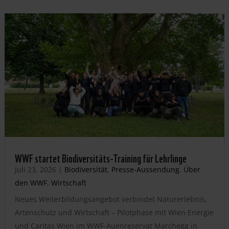
WWF startet Biodiversitäts-Training für Lehrlinge
Juli 23, 2026
|
Biodiversität
,
Presse-Aussendung
,
Über
den WWF
,
Wirtschaft
Neues Weiterbildungsangebot verbindet Naturerlebnis,
Artenschutz und Wirtschaft – Pilotphase mit Wien Energie
und Caritas Wien im WWF-Auenreservat Marchegg in