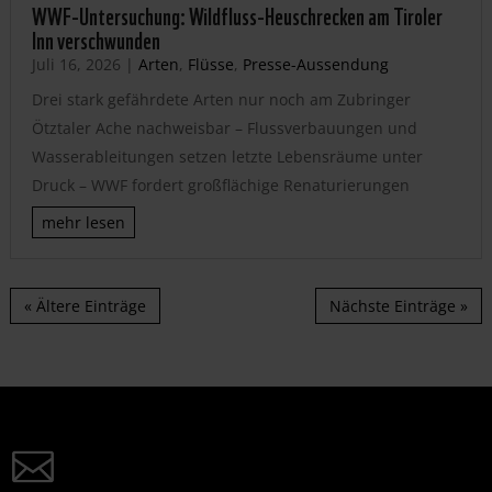
WWF-Untersuchung: Wildfluss-Heuschrecken am Tiroler
Inn verschwunden
Juli 16, 2026
|
Arten
,
Flüsse
,
Presse-Aussendung
Drei stark gefährdete Arten nur noch am Zubringer
Ötztaler Ache nachweisbar – Flussverbauungen und
Wasserableitungen setzen letzte Lebensräume unter
Druck – WWF fordert großflächige Renaturierungen
mehr lesen
« Ältere Einträge
Nächste Einträge »