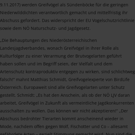
9.11.2017) werden Greifvögel als Sündenböcke für die geringen
Niederwilddichten verantwortlich gemacht und mittelfristig ihr
Abschuss gefordert. Das widerspricht der EU Vogelschutzrichtlinie
sowie dem NÖ Naturschutz- und Jagdgesetz.
„Die Behauptungen des Niederösterreichischen
Landesjagdverbandes, wonach Greifvögel in ihrer Rolle als
Kulturfolger zu einer Verarmung der Brutvogelarten geführt
haben sollen und im Begriff seien, der Vielfalt und dem
Artenschutz kontraproduktiv entgegen zu wirken, sind schlichtweg
falsch!“ mahnt Matthias Schmidt, Greifvogelexperte von BirdLife
Österreich. Europaweit sind alle Greifvogelarten unter Schutz
gestellt. Schmidt: „Es hat den Anschein, als ob der NÖ LJV daran
arbeitet, Greifvögel in Zukunft als vermeintliche Jagdkonkurrenten
ausschalten zu wollen. Das können wir nicht akzeptieren!“ „Der
Abschuss bedrohter Tierarten kommt anscheinend wieder in
Mode, nachdem offen gegen Wolf, Fischotter und Co – allesamt
gefährdete Arten – gezielt Stimmung gemacht wird. Nun sind die