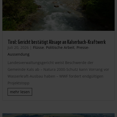
Tirol: Gericht bestätigt Absage an Kalserbach-Kraftwerk
Juli 20, 2026
|
Flüsse
,
Politische Arbeit
,
Presse-
Aussendung
Landesverwaltungsgericht weist Beschwerde der
Gemeinde Kals ab – Natura 2000-Schutz kann Vorrang vor
Wasserkraft-Ausbau haben – WWF fordert endgültigen
Projektstopp
mehr lesen