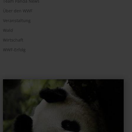
Team Panda News
Über den WWF
Veranstaltung
Wald
Wirtschaft
WWF-Erfolg