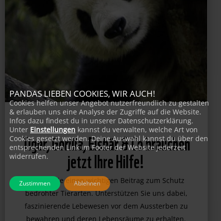
PANDAS LIEBEN COOKIES, WIR AUCH!
Cookies helfen unser Angebot nutzerfreundlich zu gestalten
& erlauben uns eine Analyse der Zugriffe auf die Website.
Infos dazu findest du in unserer Datenschutzerklärung.
Unter
Einstellungen
kannst du verwalten, welche Art von
Cookies gesetzt werden. Deine Auswahl kannst du über den
Tiger, Gorilla, Eisbär & Co brauchen
entsprechenden Link im Footer der Website jederzeit
widerrufen.
jetzt Ihre Hilfe!
Zustimmen
Ablehnen
Leisten Sie einen wichtigen Beitrag zum Schutz
bedrohter Tierarten. Unterstützen Sie uns dabei,
faszinierende Lebewesen vor dem Aussterben zu