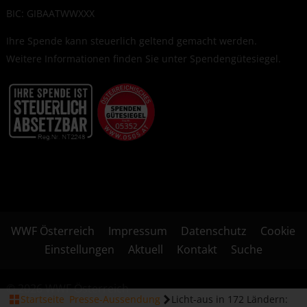
BIC: GIBAATWWXXX
Ihre Spende kann steuerlich geltend gemacht werden.
Weitere Informationen finden Sie unter
Spendengütesiegel
.
WWF Österreich
Impressum
Datenschutz
Cookie
Einstellungen
Aktuell
Kontakt
Suche
© 2026 WWF Österreich
Startseite
Presse-Aussendung
Licht-aus in 172 Ländern: