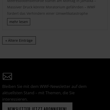
Meeresbodenbehörde startet am Montag in Jamaika –
Massiver Druck könnte Moratorium gefährden – WWF
fordert das Verhindern einer Umweltkatastrophe
mehr lesen
« Ältere Einträge
Bleiben Sie mit dem WWF-Newsletter auf dem
aktuellsten Stand – mit Themen, die Sie
interessieren.
NEWSLETTER JETZT ABONNIEREN!