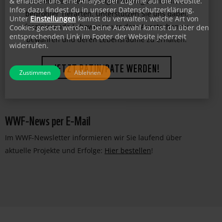
& erlauben uns eine Analyse der Zugriffe auf die Website.
Infos dazu findest du in unserer Datenschutzerklärung.
Leisten Sie einen wichtigen Beitrag zum Schutz
Unter
Einstellungen
kannst du verwalten, welche Art von
bedrohter Tierarten. Unterstützen Sie uns dabei,
Cookies gesetzt werden. Deine Auswahl kannst du über den
entsprechenden Link im Footer der Website jederzeit
faszinierende Lebewesen vor dem Aussterben zu
widerrufen.
bewahren und deren Lebensräume zu erhalten.
Zustimmen
Ablehnen
JETZT PATIN/PATE WERDEN!
WWF-News per E-Mail
Im WWF-Newsletter informieren wir Sie laufend über
aktuelle Projekte und Erfolge:
Hier bestellen
!