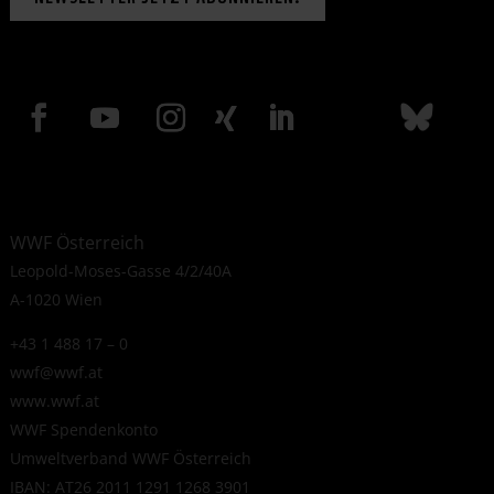
WWF Österreich
Leopold-Moses-Gasse 4/2/40A
A-1020 Wien
+43 1 488 17 – 0
wwf@wwf.at
www.wwf.at
WWF Spendenkonto
Umweltverband WWF Österreich
IBAN: AT26 2011 1291 1268 3901