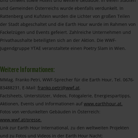
und Umwelt sowie Hotels und weitere Gebäude. In vielen Städten
und Gemeinden Österreichs wurde ebenfalls verdunkelt. In
Rattenberg und Kufstein wurden die Lichter von großen Teilen
der Stadt abgeschaltet und die Earth Hour wurde im Rahmen von
Fackelzügen und Events gefeiert. Zahlreiche Unternehmen und
Privathaushalte beteiligten sich an der Aktion. Die WWF-
Jugendgruppe YTAE veranstaltete einen Poetry Slam in Wien.
Weitere Informationen:
MMag. Franko Petri, WWF-Sprecher für die Earth Hour, Tel. 0676-
83488231, E-Mail:
franko.petri@wwf.at
.
Factsheets, Unterstützer, Videos, Fotogalerie, Energiespartipps,
Aktionen, Events und Informationen auf
www.earthhour.at.
Fotos von verdunkelten Gebäuden in Österreich:
www.wwf.at/presse.
Link zur Earth Hour International, zu den weltweiten Projekten
und zu Fotos und Videos in der Earth Hour Nacht: