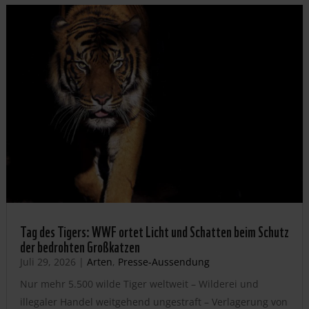
Tag des Tigers: WWF ortet Licht und Schatten beim Schutz
der bedrohten Großkatzen
Juli 29, 2026
|
Arten
,
Presse-Aussendung
Nur mehr 5.500 wilde Tiger weltweit – Wilderei und
illegaler Handel weitgehend ungestraft – Verlagerung von