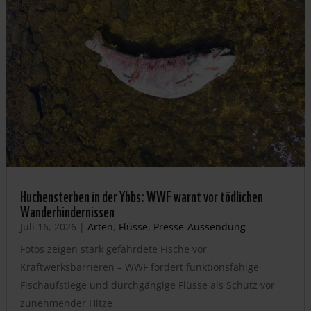
Huchensterben in der Ybbs: WWF warnt vor tödlichen
Wanderhindernissen
Juli 16, 2026
|
Arten
,
Flüsse
,
Presse-Aussendung
Fotos zeigen stark gefährdete Fische vor
Kraftwerksbarrieren – WWF fordert funktionsfähige
Fischaufstiege und durchgängige Flüsse als Schutz vor
zunehmender Hitze