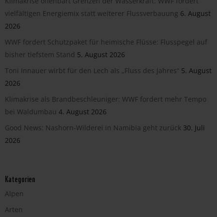
Klimakrise offenbart Grenzen der Wasserkraft: WWF fordert
vielfältigen Energiemix statt weiterer Flussverbauung
6. August
2026
WWF fordert Schutzpaket für heimische Flüsse: Flusspegel auf
bisher tiefstem Stand
5. August 2026
Toni Innauer wirbt für den Lech als „Fluss des Jahres“
5. August
2026
Klimakrise als Brandbeschleuniger: WWF fordert mehr Tempo
bei Waldumbau
4. August 2026
Good News: Nashorn-Wilderei in Namibia geht zurück
30. Juli
2026
Kategorien
Alpen
Arten