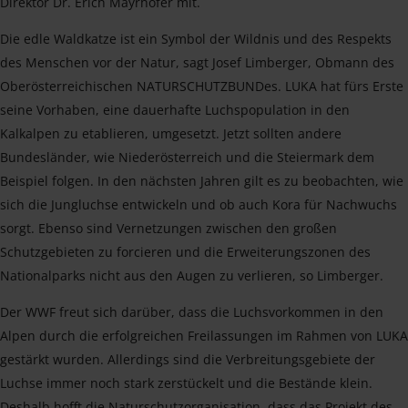
Direktor Dr. Erich Mayrhofer mit.
Die edle Waldkatze ist ein Symbol der Wildnis und des Respekts
des Menschen vor der Natur, sagt Josef Limberger, Obmann des
Oberösterreichischen NATURSCHUTZBUNDes. LUKA hat fürs Erste
seine Vorhaben, eine dauerhafte Luchspopulation in den
Kalkalpen zu etablieren, umgesetzt. Jetzt sollten andere
Bundesländer, wie Niederösterreich und die Steiermark dem
Beispiel folgen. In den nächsten Jahren gilt es zu beobachten, wie
sich die Jungluchse entwickeln und ob auch Kora für Nachwuchs
sorgt. Ebenso sind Vernetzungen zwischen den großen
Schutzgebieten zu forcieren und die Erweiterungszonen des
Nationalparks nicht aus den Augen zu verlieren, so Limberger.
Der WWF freut sich darüber, dass die Luchsvorkommen in den
Alpen durch die erfolgreichen Freilassungen im Rahmen von LUKA
gestärkt wurden. Allerdings sind die Verbreitungsgebiete der
Luchse immer noch stark zerstückelt und die Bestände klein.
Deshalb hofft die Naturschutzorganisation, dass das Projekt des