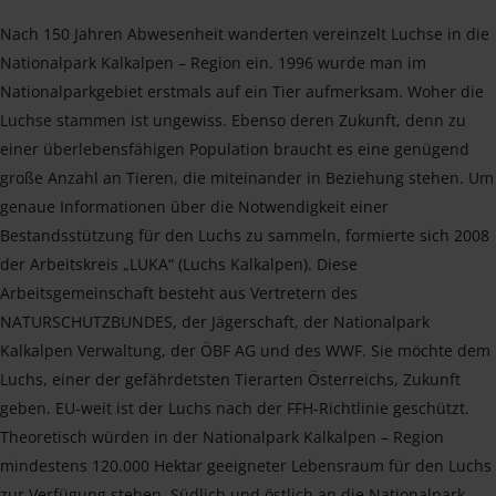
Nach 150 Jahren Abwesenheit wanderten vereinzelt Luchse in die
Nationalpark Kalkalpen – Region ein. 1996 wurde man im
Nationalparkgebiet erstmals auf ein Tier aufmerksam. Woher die
Luchse stammen ist ungewiss. Ebenso deren Zukunft, denn zu
einer überlebensfähigen Population braucht es eine genügend
große Anzahl an Tieren, die miteinander in Beziehung stehen. Um
genaue Informationen über die Notwendigkeit einer
Bestandsstützung für den Luchs zu sammeln, formierte sich 2008
der Arbeitskreis „LUKA“ (Luchs Kalkalpen). Diese
Arbeitsgemeinschaft besteht aus Vertretern des
NATURSCHUTZBUNDES, der Jägerschaft, der Nationalpark
Kalkalpen Verwaltung, der ÖBF AG und des WWF. Sie möchte dem
Luchs, einer der gefährdetsten Tierarten Österreichs, Zukunft
geben. EU-weit ist der Luchs nach der FFH-Richtlinie geschützt.
Theoretisch würden in der Nationalpark Kalkalpen – Region
mindestens 120.000 Hektar geeigneter Lebensraum für den Luchs
zur Verfügung stehen. Südlich und östlich an die Nationalpark