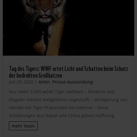
Tag des Tigers: WWF ortet Licht und Schatten beim Schutz
der bedrohten Großkatzen
Juli 29, 2026
|
Arten
,
Presse-Aussendung
Nur mehr 5.500 wilde Tiger weltweit – Wilderei und
illegaler Handel weitgehend ungestraft – Verlagerung von
Handel mit Tiger-Präparaten ins Internet – Neue
Schätzungen aus Nepal und China geben Hoffnung
mehr lesen