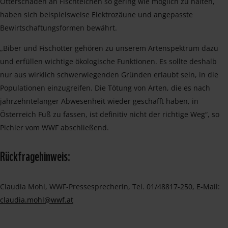
Otterschäden an Fischteichen so gering wie möglich zu halten,
haben sich beispielsweise Elektrozäune und angepasste
Bewirtschaftungsformen bewährt.
„Biber und Fischotter gehören zu unserem Artenspektrum dazu
und erfüllen wichtige ökologische Funktionen. Es sollte deshalb
nur aus wirklich schwerwiegenden Gründen erlaubt sein, in die
Populationen einzugreifen. Die Tötung von Arten, die es nach
jahrzehntelanger Abwesenheit wieder geschafft haben, in
Österreich Fuß zu fassen, ist definitiv nicht der richtige Weg“, so
Pichler vom WWF abschließend.
Rückfragehinweis:
Claudia Mohl, WWF-Pressesprecherin, Tel. 01/48817-250, E-Mail:
claudia.mohl@wwf.at