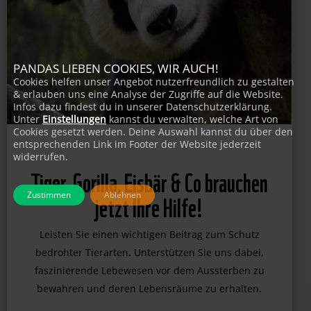
PANDAS LIEBEN COOKIES, WIR AUCH!
Cookies helfen unser Angebot nutzerfreundlich zu gestalten
& erlauben uns eine Analyse der Zugriffe auf die Website.
Infos dazu findest du in unserer Datenschutzerklärung.
Unter
Einstellungen
kannst du verwalten, welche Art von
Cookies gesetzt werden. Deine Auswahl kannst du über den
entsprechenden Link im Footer der Website jederzeit
widerrufen.
Tiger, Gorilla, Eisbär & Co brauchen
Zustimmen
Ablehnen
jetzt Ihre Hilfe!
Leisten Sie einen wichtigen Beitrag zum Schutz
bedrohter Tierarten. Unterstützen Sie uns dabei,
faszinierende Lebewesen vor dem Aussterben zu
bewahren und deren Lebensräume zu erhalten.