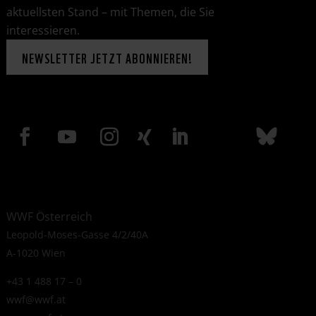
aktuellsten Stand – mit Themen, die Sie
interessieren.
NEWSLETTER JETZT ABONNIEREN!
WWF Österreich
Leopold-Moses-Gasse 4/2/40A
A-1020 Wien
+43 1 488 17 – 0
wwf@wwf.at