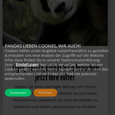
PANDAS LIEBEN COOKIES, WIR AUCH!
Cookies helfen unser Angebot nutzerfreundlich zu gestalten
& erlauben uns eine Analyse der Zugriffe auf die Website.
Infos dazu findest du in unserer Datenschutzerklärung.
Unter
Einstellungen
kannst du verwalten, welche Art von
Tiger, Gorilla, Eisbär & Co brauchen
Cookies gesetzt werden. Deine Auswahl kannst du über den
entsprechenden Link im Footer der Website jederzeit
jetzt Ihre Hilfe!
widerrufen.
Leisten Sie einen wichtigen Beitrag zum Schutz
Zustimmen
Ablehnen
bedrohter Tierarten. Unterstützen Sie uns dabei,
faszinierende Lebewesen vor dem Aussterben zu
bewahren und deren Lebensräume zu erhalten.