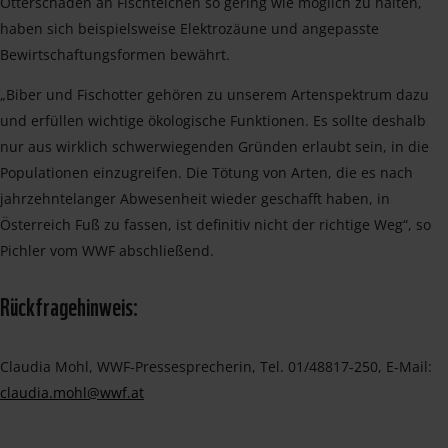
Otterschäden an Fischteichen so gering wie möglich zu halten,
haben sich beispielsweise Elektrozäune und angepasste
Bewirtschaftungsformen bewährt.
„Biber und Fischotter gehören zu unserem Artenspektrum dazu
und erfüllen wichtige ökologische Funktionen. Es sollte deshalb
nur aus wirklich schwerwiegenden Gründen erlaubt sein, in die
Populationen einzugreifen. Die Tötung von Arten, die es nach
jahrzehntelanger Abwesenheit wieder geschafft haben, in
Österreich Fuß zu fassen, ist definitiv nicht der richtige Weg“, so
Pichler vom WWF abschließend.
Rückfragehinweis:
Claudia Mohl, WWF-Pressesprecherin, Tel. 01/48817-250, E-Mail:
claudia.mohl@wwf.at