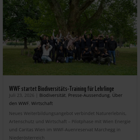
WWF startet Biodiversitäts-Training für Lehrlinge
Juli 23, 2026
|
Biodiversität
,
Presse-Aussendung
,
Über
den WWF
,
Wirtschaft
Neues Weiterbildungsangebot verbindet Naturerlebnis,
Artenschutz und Wirtschaft – Pilotphase mit Wien Energie
und Caritas Wien im WWF-Auenreservat Marchegg in
Niederösterreich