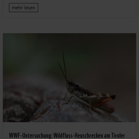
mehr lesen
WWF-Untersuchung: Wildfluss-Heuschrecken am Tiroler