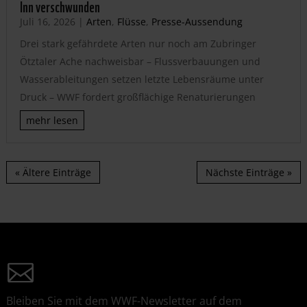
Inn verschwunden
Juli 16, 2026
|
Arten
,
Flüsse
,
Presse-Aussendung
Drei stark gefährdete Arten nur noch am Zubringer
Ötztaler Ache nachweisbar – Flussverbauungen und
Wasserableitungen setzen letzte Lebensräume unter
Druck – WWF fordert großflächige Renaturierungen
mehr lesen
« Ältere Einträge
Nächste Einträge »
Bleiben Sie mit dem WWF-Newsletter auf dem