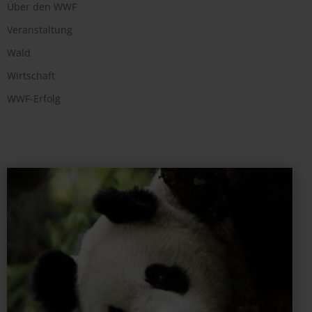
Über den WWF
Veranstaltung
Wald
Wirtschaft
WWF-Erfolg