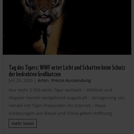
Tag des Tigers: WWF ortet Licht und Schatten beim Schutz
der bedrohten Großkatzen
Juli 29, 2026
|
Arten
,
Presse-Aussendung
Nur mehr 5.500 wilde Tiger weltweit – Wilderei und
illegaler Handel weitgehend ungestraft – Verlagerung von
Handel mit Tiger-Präparaten ins Internet – Neue
Schätzungen aus Nepal und China geben Hoffnung
mehr lesen