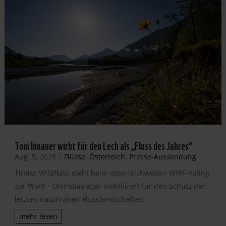
Toni Innauer wirbt für den Lech als „Fluss des Jahres“
Aug. 5, 2026
|
Flüsse
,
Österreich
,
Presse-Aussendung
Tiroler Wildfluss steht beim österreichweiten WWF-Voting
zur Wahl – Olympiasieger mobilisiert für den Schutz der
letzten naturnahen Flusslandschaften
mehr lesen