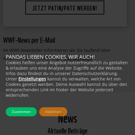
bewahren und deren Lebensräume zu erhalten.
JETZT PATIN/PATE WERDEN!
WWF-News per E-Mail
Im WWF-Newsletter informieren wir Sie laufend über
PANDAS LIEBEN COOKIES, WIR AUCH!
aktuelle Projekte und Erfolge:
Hier bestellen
!
Cookies helfen unser Angebot nutzerfreundlich zu gestalten
& erlauben uns eine Analyse der Zugriffe auf die Website.
Infos dazu findest du in unserer Datenschutzerklärung.
Unter
Einstellungen
kannst du verwalten, welche Art von
Cookies gesetzt werden. Deine Auswahl kannst du über den
entsprechenden Link im Footer der Website jederzeit
widerrufen.
News
Zustimmen
Ablehnen
Aktuelle Beiträge