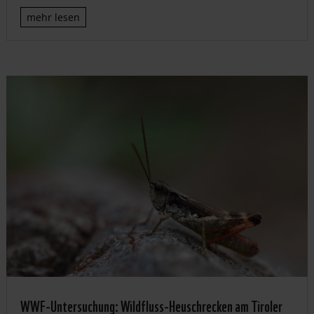
mehr lesen
WWF-Untersuchung: Wildfluss-Heuschrecken am Tiroler