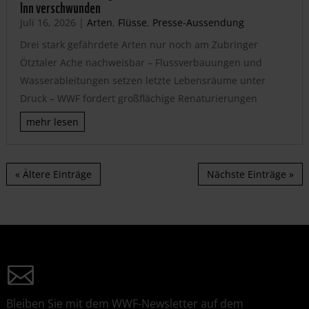
Inn verschwunden
Juli 16, 2026
|
Arten
,
Flüsse
,
Presse-Aussendung
Drei stark gefährdete Arten nur noch am Zubringer
Ötztaler Ache nachweisbar – Flussverbauungen und
Wasserableitungen setzen letzte Lebensräume unter
Druck – WWF fordert großflächige Renaturierungen
mehr lesen
« Ältere Einträge
Nächste Einträge »
Bleiben Sie mit dem WWF-Newsletter auf dem