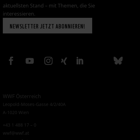
aktuellsten Stand – mit Themen, die Sie
interessieren.
NEWSLETTER JETZT ABONNIEREN!
WWF Österreich
Leopold-Moses-Gasse 4/2/40A
A-1020 Wien
+43 1 488 17 – 0
wwf@wwf.at