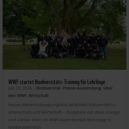
WWF startet Biodiversitäts-Training für Lehrlinge
Juli 23, 2026
|
Biodiversität
,
Presse-Aussendung
,
Über
den WWF
,
Wirtschaft
Neues Weiterbildungsangebot verbindet Naturerlebnis,
Artenschutz und Wirtschaft – Pilotphase mit Wien Energie
und Caritas Wien im WWF-Auenreservat Marchegg in
Niederösterreich