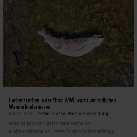
Huchensterben in der Ybbs: WWF warnt vor tödlichen
Wanderhindernissen
Juli 16, 2026
|
Arten
,
Flüsse
,
Presse-Aussendung
Fotos zeigen stark gefährdete Fische vor
Kraftwerksbarrieren – WWF fordert funktionsfähige