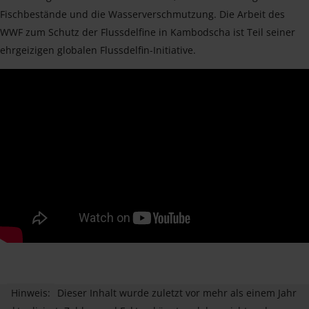
Fischbestände und die Wasserverschmutzung. Die Arbeit des
WWF zum Schutz der Flussdelfine in Kambodscha ist Teil seiner
ehrgeizigen globalen Flussdelfin-Initiative.
Hinweis:
Dieser Inhalt wurde zuletzt vor mehr als einem Jahr