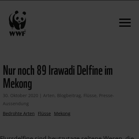
Nur noch 89 Irawadi Delfine im
Mekong
30. Oktober 2020
|
Arten
,
Blogbeitrag
,
Flüsse
,
Presse-
Aussendung
Bedrohte Arten
Flüsse
Mekong
Flussdelfine sind heutzutage seltene Wesen, die