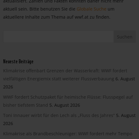
aktualisiert. Zahlen und Fakten könnten daher nicht mehr
aktuell sein. Bitte benutzen Sie die
Globale Suche
um
aktuellere Inhalte zum Thema auf wwf.at zu finden.
Neueste Beiträge
Klimakrise offenbart Grenzen der Wasserkraft: WWF fordert
vielfältigen Energiemix statt weiterer Flussverbauung
6. August
2026
WWF fordert Schutzpaket für heimische Flüsse: Flusspegel auf
bisher tiefstem Stand
5. August 2026
Toni Innauer wirbt für den Lech als „Fluss des Jahres“
5. August
2026
Klimakrise als Brandbeschleuniger: WWF fordert mehr Tempo