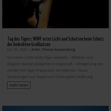
Tag des Tigers: WWF ortet Licht und Schatten beim Schutz
der bedrohten Großkatzen
Juli 29, 2026
|
Arten
,
Presse-Aussendung
Nur mehr 5.500 wilde Tiger weltweit – Wilderei und
illegaler Handel weitgehend ungestraft – Verlagerung von
Handel mit Tiger-Präparaten ins Internet – Neue
Schätzungen aus Nepal und China geben Hoffnung
mehr lesen