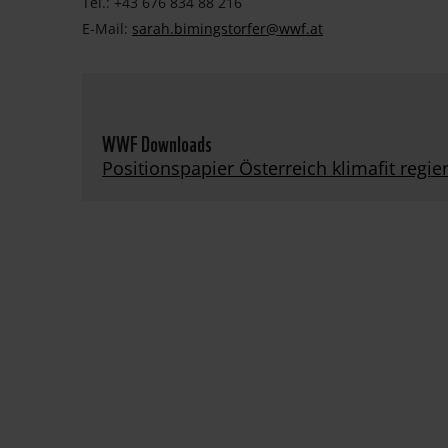
Tel.: +43 676 834 88 216
E-Mail:
sarah.bimingstorfer@wwf.at
WWF Downloads
Positionspapier Österreich klimafit regie