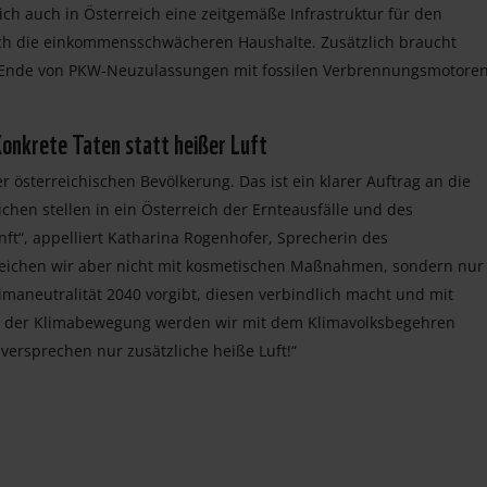
h auch in Österreich eine zeitgemäße Infrastruktur für den
uch die einkommensschwächeren Haushalte. Zusätzlich braucht
es Ende von PKW-Neuzulassungen mit fossilen Verbrennungsmotoren
Konkrete Taten statt heißer Luft
österreichischen Bevölkerung. Das ist ein klarer Auftrag an die
en stellen in ein Österreich der Ernteausfälle und des
ft“, appelliert Katharina Rogenhofer, Sprecherin des
rreichen wir aber nicht mit kosmetischen Maßnahmen, sondern nur
maneutralität 2040 vorgibt, diesen verbindlich macht und mit
il der Klimabewegung werden wir mit dem Klimavolksbegehren
aversprechen nur zusätzliche heiße Luft!“