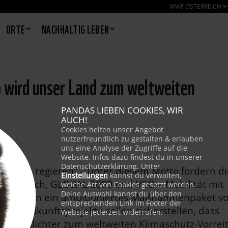
WWF ÖSTERREICH
ORTE
NACHHALTIG LEBEN
So wird unser Land zum weltweiten
PANDAS LIEBEN COOKIES, WIR
AUCH!
Cookies helfen unser Angebot
nutzerfreundlich zu gestalten & erlauben
uns eine Analyse der Zugriffe auf die
Website. Infos dazu findest du in unserer
Datenschutzerklärung. Unter
limafit regieren“ – unter diesem Motto fordern di
Einstellungen
kannst du verwalten,
sterreich, GLOBAL 2000 und VCÖ – Mobilität mit
welche Art von Cookies gesetzt werden.
Deine Auswahl kannst du über den
begehren ein ambitioniertes Maßnahmenpaket v
entsprechenden Link im Footer der
t 15 Zukunftsprojekte sollen sicherstellen, dass
Website jederzeit widerrufen.
chlusslichter zum weltweiten Klimaschutz-Vorrei