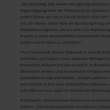
„Die Zeit drängt, jede weitere Verzögerung wird teu
Regierungsprogramm den Klimaschutz zur absoluten 
andere können wir uns in Zukunft einfach nicht mehr
soll sich lohnen. Daher muss die Bundesregierung u
Haushalte ermöglichen, die aus einer CO2-Bepreisung f
braucht es einen wissenschaftlich kontrollierten Klim
Kosten unserer Natur zu verhindern.“
Ohne Trendwende drohen Österreich in Zukunft Strafz
vermeiden und zugleich einen konkreten Mehrwert für 
Klimaschutz-Milliarde pro Jahr zusätzlich im Bundesb
öffentlichen Verkehrs und erneuerbarer Energien inve
Gebäudesanierung unterstützen“, erläutert Johannes 
dazu braucht es eine neue Energieeffizienzoffensive
Solaroffensive muss dabei im Zentrum der Bemühung
VCÖ-Expertin Ulla Rasmussen fordert eine umfassende
entfernt. „Die Infrastrukturpolitik ist endlich in Ein