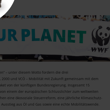
ren“ – unter diesem Motto fordern die drei
 2000 und VCÖ – Mobilität mit Zukunft gemeinsam mit dem
et von der künftigen Bundesregierung. Insgesamt 15
ch von einem der europäischen Schlusslichter zum weltweiten
hen eine ökosoziale Steuerreform, eine jährliche Klimaschutz-
 Ausstieg aus Öl und Gas sowie eine echte Mobilitätswende.