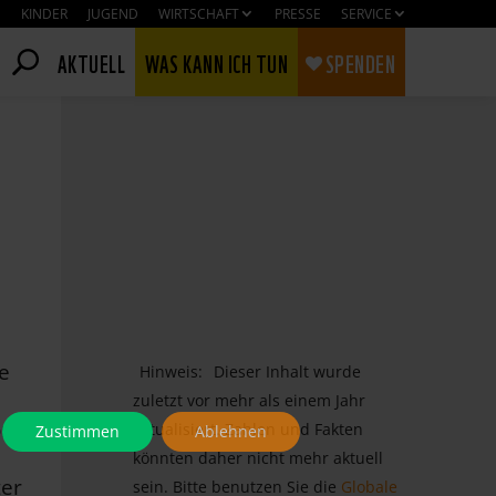
KINDER
JUGEND
WIRTSCHAFT
PRESSE
SERVICE
AKTUELL
WAS KANN ICH TUN
SPENDEN
e
Hinweis:
Dieser Inhalt wurde
zuletzt vor mehr als einem Jahr
on
aktualisiert. Zahlen und Fakten
Zustimmen
Ablehnen
könnten daher nicht mehr aktuell
ter
sein. Bitte benutzen Sie die
Globale