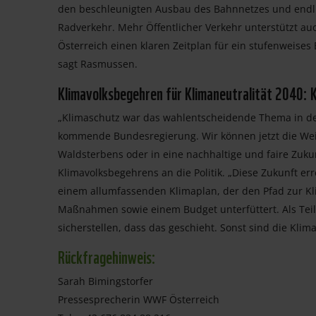
den beschleunigten Ausbau des Bahnnetzes und endlic
Radverkehr. Mehr Öffentlicher Verkehr unterstützt a
Österreich einen klaren Zeitplan für ein stufenweis
sagt Rasmussen.
Klimavolksbegehren für Klimaneutralität 2040: 
„Klimaschutz war das wahlentscheidende Thema in der 
kommende Bundesregierung. Wir können jetzt die Weich
Waldsterbens oder in eine nachhaltige und faire Zukun
Klimavolksbegehrens an die Politik. „Diese Zukunft e
einem allumfassenden Klimaplan, der den Pfad zur Kli
Maßnahmen sowie einem Budget unterfüttert. Als Te
sicherstellen, dass das geschieht. Sonst sind die Klim
Rückfragehinweis:
Sarah Bimingstorfer
Pressesprecherin WWF Österreich