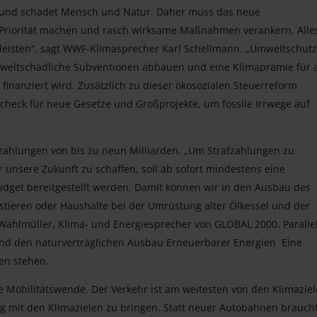
er und schadet Mensch und Natur. Daher muss das neue
Priorität machen und rasch wirksame Maßnahmen verankern. Alle
 leisten“, sagt WWF-Klimasprecher Karl Schellmann. „Umweltschutz
mweltschädliche Subventionen abbauen und eine Klimaprämie für a
inanziert wird. Zusätzlich zu dieser ökosozialen Steuerreform
acheck für neue Gesetze und Großprojekte, um fossile Irrwege auf
ahlungen von bis zu neun Milliarden. „Um Strafzahlungen zu
unsere Zukunft zu schaffen, soll ab sofort mindestens eine
udget bereitgestellt werden. Damit können wir in den Ausbau des
stieren oder Haushalte bei der Umrüstung alter Ölkessel und der
Wahlmüller, Klima- und Energiesprecher von GLOBAL 2000. Paralle
 und den naturverträglichen Ausbau Erneuerbarer Energien Eine
en stehen.
 Mobilitätswende. Der Verkehr ist am weitesten von den Klimazie
klang mit den Klimazielen zu bringen. Statt neuer Autobahnen brauch