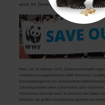
wird. Im Zentrum […]
Wien, am 10. Oktober 2019. „Österreich klimafit regie
Umweltschutzorganisationen WWF Österreich, GLOBAL
Klimavolksbegehren ein ambitioniertes Maßnahmenpak
Zukunftsprojekte sollen sicherstellen, dass Österrei
Klimaschutz-Vorreiter wird. Im Zentrum des Pakets ste
Milliarde, ein großes Energiesparprogramm mit einem