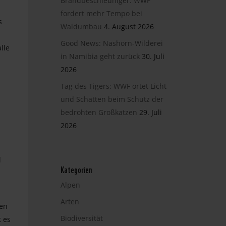
Brandbeschleuniger: WWF
fordert mehr Tempo bei
s
Waldumbau
4. August 2026
Good News: Nashorn-Wilderei
lle
in Namibia geht zurück
30. Juli
2026
Tag des Tigers: WWF ortet Licht
und Schatten beim Schutz der
bedrohten Großkatzen
29. Juli
2026
l
Kategorien
Alpen
Arten
len
Biodiversität
t es