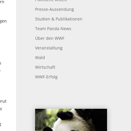
ern
Presse-Aussendung
Studien & Publikationen
egen
Team Panda News
Über den WWF
Veranstaltung
Wald
m
Wirtschaft
e
WWF-Erfolg
Brut
s
g