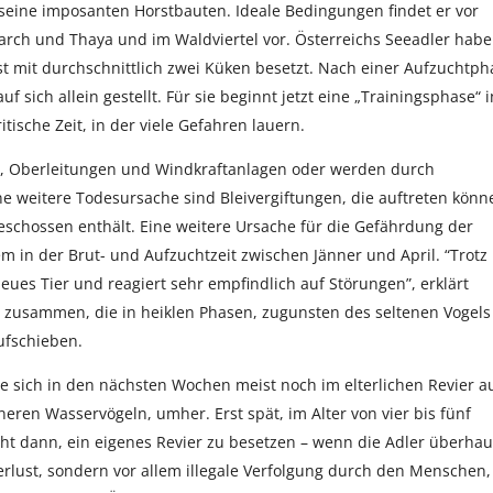
 seine imposanten Horstbauten. Ideale Bedingungen findet er vor
arch und Thaya und im Waldviertel vor. Österreichs Seeadler hab
st mit durchschnittlich zwei Küken besetzt. Nach einer Aufzuchtph
 sich allein gestellt. Für sie beginnt jetzt eine „Trainingsphase“ i
tische Zeit, in der viele Gefahren lauern.
n, Oberleitungen und Windkraftanlagen oder werden durch
e weitere Todesursache sind Bleivergiftungen, die auftreten könn
geschossen enthält. Eine weitere Ursache für die Gefährdung der
em in der Brut- und Aufzuchtzeit zwischen Jänner und April. “Trotz
eues Tier und reagiert sehr empfindlich auf Störungen”, erklärt
n zusammen, die in heiklen Phasen, zugunsten des seltenen Vogels
ufschieben.
ie sich in den nächsten Wochen meist noch im elterlichen Revier a
neren Wasservögeln, umher. Erst spät, im Alter von vier bis fünf
cht dann, ein eigenes Revier zu besetzen – wenn die Adler überha
rlust, sondern vor allem illegale Verfolgung durch den Menschen,