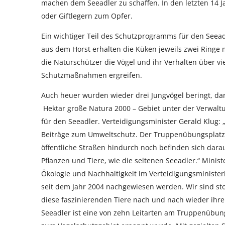
machen dem Seeadler zu schaffen. In den letzten 14 J
oder Giftlegern zum Opfer.
Ein wichtiger Teil des Schutzprogramms für den Seeadl
aus dem Horst erhalten die Küken jeweils zwei Ringe m
die Naturschützer die Vögel und ihr Verhalten über 
Schutzmaßnahmen ergreifen.
Auch heuer wurden wieder drei Jungvögel beringt, dar
Hektar große Natura 2000 – Gebiet unter der Verwalt
für den Seeadler. Verteidigungsminister Gerald Klug: 
Beiträge zum Umweltschutz. Der Truppenübungsplatz Al
öffentliche Straßen hindurch noch befinden sich darau
Pflanzen und Tiere, wie die seltenen Seeadler.“ Ministe
Ökologie und Nachhaltigkeit im Verteidigungsministeri
seit dem Jahr 2004 nachgewiesen werden. Wir sind s
diese faszinierenden Tiere nach und nach wieder ihr
Seeadler ist eine von zehn Leitarten am Truppenübun