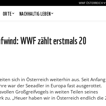
WWF ÖSTERREICH
ORTE
NACHHALTIG LEBEN
ufwind: WWF zählt erstmals 20
PANDAS LIEBEN COOKIES, WIR
AUCH!
Cookies helfen unser Angebot
nutzerfreundlich zu gestalten & erlauben
uns eine Analyse der Zugriffe auf die
Website. Infos dazu findest du in unserer
Datenschutzerklärung. Unter
iten sich in Österreich weiterhin aus. Seit Anfang
Einstellungen
kannst du verwalten,
ahre war der Seeadler in Europa fast ausgerottet.
welche Art von Cookies gesetzt werden.
Deine Auswahl kannst du über den
vollen Großgreifvogels in weiten Teilen seines
entsprechenden Link im Footer der
 zu. „Heuer haben wir in Österreich endlich die 
Website jederzeit widerrufen.