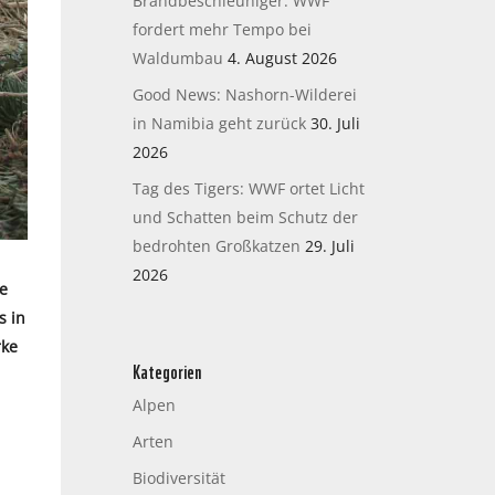
Brandbeschleuniger: WWF
fordert mehr Tempo bei
Waldumbau
4. August 2026
Good News: Nashorn-Wilderei
in Namibia geht zurück
30. Juli
2026
Tag des Tigers: WWF ortet Licht
und Schatten beim Schutz der
bedrohten Großkatzen
29. Juli
2026
ie
s in
rke
Kategorien
Alpen
Arten
Biodiversität