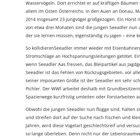
Wasservögeln. Dort errichtet er auf kräftigen Bäumen
allem im Osten Österreichs, in den Auen an Donau, M
2014 insgesamt 23 Jungvögel großgezogen. Ein Horst i
von etwa drei Monaten sind die jungen Seeadler nun auf
der sie lernen müssen, eigenständig zu jagen – eine kri
So kollidierenSeeadler immer wieder mit Eisenbahne
Stromschläge an Hochspannungsleitungen getötet. Ein
wenn Seeadler Aas fressen, das Bleipartikel aus Jagd
Seeadler ist das Fehlen von Rückzugsgebieten, vor all
seiner imposanten Größe ist der Seeadler ein sehr sch
Pichler. Der WWF arbeitet deshalb mit Grundbesitzer
Spazierwege kurzfristig umleiten oder Forstarbeiten a
Obwohl die jungen Seeadler nun flügge sind, halten s
und streifen dort auf der Suche nach Fischen und klei
Jahren, wird diese Vogelart geschlechtsreif und versu
so lange überleben. Denn nicht nur der Lebensraumve