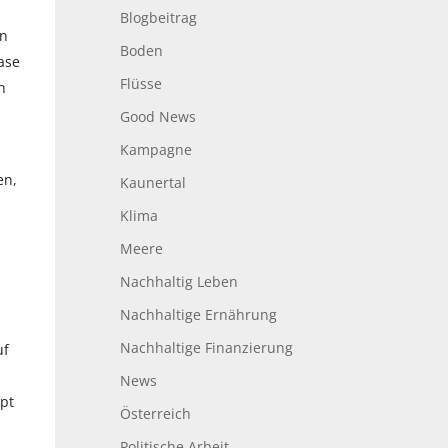
Blogbeitrag
en
Boden
ase
Flüsse
n
Good News
Kampagne
en,
Kaunertal
Klima
Meere
Nachhaltig Leben
Nachhaltige Ernährung
Nachhaltige Finanzierung
uf
News
upt
Österreich
Politische Arbeit