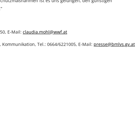
 Schutzmaßnahmen ist es uns gelungen, den günstigen
.“
50, E-Mail:
claudia.mohl@wwf.at
 Kommunikation, Tel.: 0664/6221005, E-Mail:
presse@bmlvs.gv.at