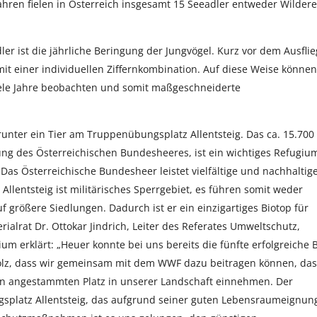
ahren fielen in Österreich insgesamt 15 Seeadler entweder Wilder
er ist die jährliche Beringung der Jungvögel. Kurz vor dem Ausfli
it einer individuellen Ziffernkombination. Auf diese Weise können
viele Jahre beobachten und somit maßgeschneiderte
unter ein Tier am Truppenübungsplatz Allentsteig. Das ca. 15.700
ung des Österreichischen Bundesheeres, ist ein wichtiges Refugiu
„Das Österreichische Bundesheer leistet vielfältige und nachhaltig
lentsteig ist militärisches Sperrgebiet, es führen somit weder
f größere Siedlungen. Dadurch ist er ein einzigartiges Biotop für
rialrat Dr. Ottokar Jindrich, Leiter des Referates Umweltschutz,
um erklärt: „Heuer konnte bei uns bereits die fünfte erfolgreiche 
tolz, dass wir gemeinsam mit dem WWF dazu beitragen können, das
en angestammten Platz in unserer Landschaft einnehmen. Der
gsplatz Allentsteig, das aufgrund seiner guten Lebensraumeignun