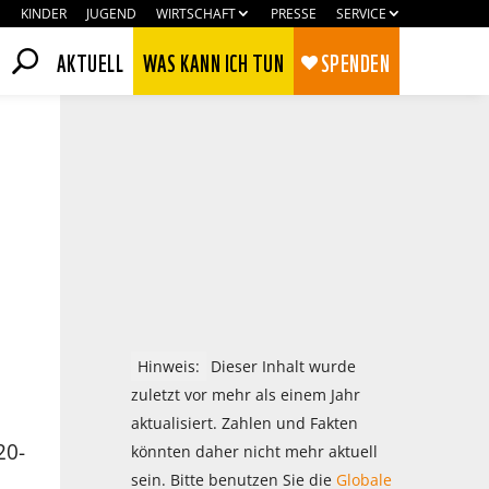
KINDER
JUGEND
WIRTSCHAFT
PRESSE
SERVICE
AKTUELL
WAS KANN ICH TUN
SPENDEN
Hinweis:
Dieser Inhalt wurde
zuletzt vor mehr als einem Jahr
aktualisiert. Zahlen und Fakten
Zustimmen
Ablehnen
20-
könnten daher nicht mehr aktuell
sein. Bitte benutzen Sie die
Globale