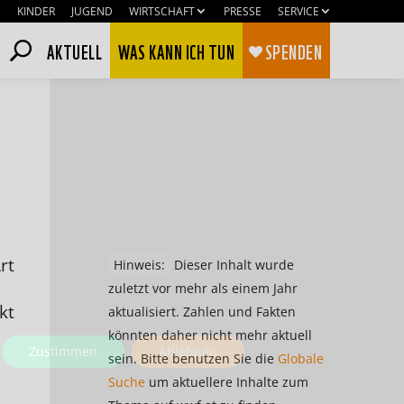
KINDER
JUGEND
WIRTSCHAFT
PRESSE
SERVICE
AKTUELL
WAS KANN ICH TUN
SPENDEN
rt
Hinweis:
Dieser Inhalt wurde
zuletzt vor mehr als einem Jahr
kt
aktualisiert. Zahlen und Fakten
könnten daher nicht mehr aktuell
Zustimmen
Ablehnen
sein. Bitte benutzen Sie die
Globale
Suche
um aktuellere Inhalte zum