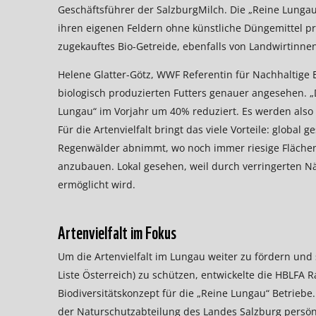
Geschäftsführer der SalzburgMilch. Die „Reine Lungau
ihren eigenen Feldern ohne künstliche Düngemittel pr
zugekauftes Bio-Getreide, ebenfalls von Landwirtinn
Helene Glatter-Götz, WWF Referentin für Nachhaltige
biologisch produzierten Futters genauer angesehen. „De
Lungau“ im Vorjahr um 40% reduziert. Es werden also 
Für die Artenvielfalt bringt das viele Vorteile: global
Regenwälder abnimmt, wo noch immer riesige Flächen 
anzubauen. Lokal gesehen, weil durch verringerten Nä
ermöglicht wird.
Artenvielfalt im Fokus
Um die Artenvielfalt im Lungau weiter zu fördern und 
Liste Österreich) zu schützen, entwickelte die HBL
Biodiversitätskonzept für die „Reine Lungau“ Betrieb
der Naturschutzabteilung des Landes Salzburg pers