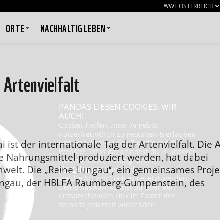
WWF ÖSTERREICH
ORTE
NACHHALTIG LEBEN
 Artenvielfalt
PANDAS LIEBEN COOKIES, WIR
AUCH!
Cookies helfen unser Angebot
nutzerfreundlich zu gestalten & erlauben
 ist der internationale Tag der Artenvielfalt. Die A
uns eine Analyse der Zugriffe auf die
Website. Infos dazu findest du in unserer
e Nahrungsmittel produziert werden, hat dabei
Datenschutzerklärung. Unter
elt. Die „Reine Lungau“, ein gemeinsames Proje
Einstellungen
kannst du verwalten,
welche Art von Cookies gesetzt werden.
ungau, der HBLFA Raumberg-Gumpenstein, des
Deine Auswahl kannst du über den
entsprechenden Link im Footer der
Website jederzeit widerrufen.