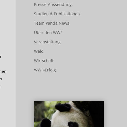
Presse-Aussendung
Studien & Publikationen
Team Panda News
Über den WWF
Veranstaltung
Wald
r
Wirtschaft
WWF-Erfolg
ähen
er
s