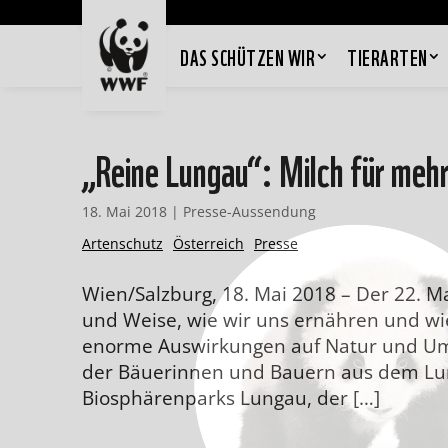
DAS SCHÜTZEN WIR
TIERARTEN
„Reine Lungau“: Milch für mehr
18. Mai 2018
|
Presse-Aussendung
Artenschutz
Österreich
Presse
Wien/Salzburg, 18. Mai 2018 – Der 22. Mai
und Weise, wie wir uns ernähren und wi
enorme Auswirkungen auf Natur und Umw
der Bäuerinnen und Bauern aus dem L
Biosphärenparks Lungau, der […]