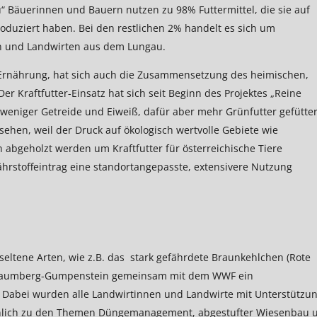
“ Bäuerinnen und Bauern nutzen zu 98% Futtermittel, die sie auf
oduziert haben. Bei den restlichen 2% handelt es sich um
en und Landwirten aus dem Lungau.
 Ernährung, hat sich auch die Zusammensetzung des heimischen,
r Kraftfutter-Einsatz hat sich seit Beginn des Projektes „Reine
weniger Getreide und Eiweiß, dafür aber mehr Grünfutter gefütter
 gesehen, weil der Druck auf ökologisch wertvolle Gebiete wie
abgeholzt werden um Kraftfutter für österreichische Tiere
hrstoffeintrag eine standortangepasste, extensivere Nutzung
seltene Arten, wie z.B. das stark gefährdete Braunkehlchen (Rote
FA Raumberg-Gumpenstein gemeinsam mit dem WWF ein
e. Dabei wurden alle Landwirtinnen und Landwirte mit Unterstützu
önlich zu den Themen Düngemanagement, abgestufter Wiesenbau 