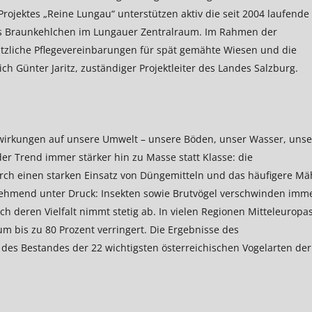
rojektes „Reine Lungau“ unterstützen aktiv die seit 2004 laufende
das Braunkehlchen im Lungauer Zentralraum. Im Rahmen der
tzliche Pflegevereinbarungen für spät gemähte Wiesen und die
ich Günter Jaritz, zuständiger Projektleiter des Landes Salzburg.
uswirkungen auf unsere Umwelt – unsere Böden, unser Wasser, unse
der Trend immer stärker hin zu Masse statt Klasse: die
 Durch einen starken Einsatz von Düngemitteln und das häufigere M
unehmend unter Druck: Insekten sowie Brutvögel verschwinden imm
ch deren Vielfalt nimmt stetig ab. In vielen Regionen Mitteleuropa
um bis zu 80 Prozent verringert. Die Ergebnisse des
 des Bestandes der 22 wichtigsten österreichischen Vogelarten der