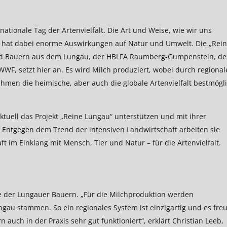
nationale Tag der Artenvielfalt. Die Art und Weise, wie wir uns
 hat dabei enorme Auswirkungen auf Natur und Umwelt. Die „Rei
nd Bauern aus dem Lungau, der HBLFA Raumberg-Gumpenstein, de
F, setzt hier an. Es wird Milch produziert, wobei durch regional
ahmen die heimische, aber auch die globale Artenvielfalt bestmögl
uell das Projekt „Reine Lungau“ unterstützen und mit ihrer
t. Entgegen dem Trend der intensiven Landwirtschaft arbeiten sie
ft im Einklang mit Mensch, Tier und Natur – für die Artenvielfalt.
 der Lungauer Bauern. „Für die Milchproduktion werden
gau stammen. So ein regionales System ist einzigartig und es freu
 auch in der Praxis sehr gut funktioniert“, erklärt Christian Leeb,